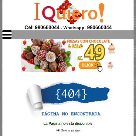
Cel: 980660044
980660044
- Whatsapp:
La Pagina no esta disponible
404
Esto es un error