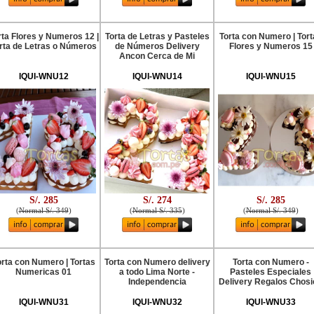
rta Flores y Numeros 12 |
Torta de Letras y Pasteles
Torta con Numero | Tort
rta de Letras o Números
de Números Delivery
Flores y Numeros 15
Ancon Cerca de Mi
IQUI-WNU12
IQUI-WNU14
IQUI-WNU15
S/. 285
S/. 274
S/. 285
(
Normal S/. 349
)
(
Normal S/. 335
)
(
Normal S/. 349
)
orta con Numero | Tortas
Torta con Numero delivery
Torta con Numero -
Numericas 01
a todo Lima Norte -
Pasteles Especiales
Independencia
Delivery Regalos Chosi
IQUI-WNU31
IQUI-WNU32
IQUI-WNU33