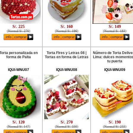
S/. 225
S/. 160
S/. 149
(
Normal S/. 276
)
(
Normal S/. 196
)
(
Normal S/. 183
)
Torta personalizada en
Torta Flres y Letras 08 |
Número de Torta Delive
forma de Palta
Tortas en forma de Letras
Lima: dulces momentos
tu puerta
IQUI-WNU07
IQUI-WNU08
IQUI-WNU09
S/. 120
S/. 270
S/. 190
(
Normal S/. 147
)
(
Normal S/. 330
)
(
Normal S/. 233
)