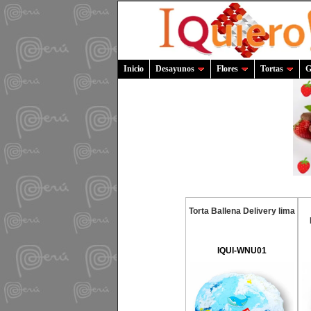
Inicio
Desayunos
Flores
Tortas
G
Torta Ballena Delivery lima
IQUI-WNU01