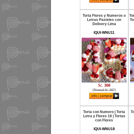
Torta Flores y Numeros o
To
Letras Pasteles con
To
Delivery Lima
IQUI-WNU11
S/. 300
(
Normal S/. 367
)
Torta con Numero | Torta
T
Letra y Flores 18 | Tortas
con Flores
IQUI-WNU18