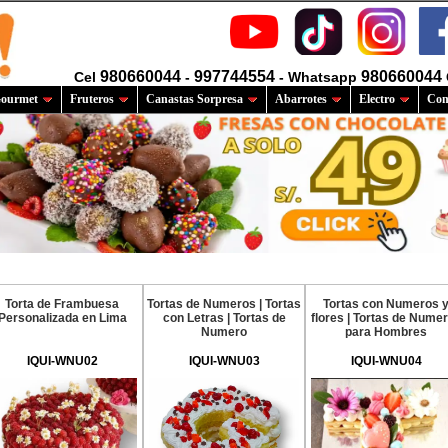
980660044
997744554
980660044
Cel
-
- Whatsapp
ourmet
Fruteros
Canastas Sorpresa
Abarrotes
Electro
Com
Torta de Frambuesa
Tortas de Numeros | Tortas
Tortas con Numeros 
Personalizada en Lima
con Letras | Tortas de
flores | Tortas de Nume
Numero
para Hombres
IQUI-WNU02
IQUI-WNU03
IQUI-WNU04