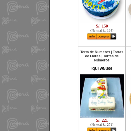
S/. 150
(
Normal S/. 184
)
Torta de Numeros | Tortas
de Flores | Tortas de
Números
IQUI-WNU06
S/. 221
(
Normal S/. 271
)