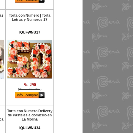
as
Torta con Numero | Torta
Letras y Numeros 17
IQUI-WNU17
S/. 290
(
Normal S/. 355
)
Torta con Numero Delivery
de Pasteles a domicilio en
ca
La Molina
IQUI-WNU34