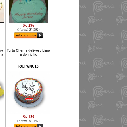
S/. 296
(
Normal S/. 362
)
ry
Torta Chems delivery Lima
 a
a domicilio
IQUI-WNU10
S/. 120
(
Normal S/. 147
)