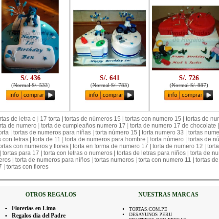
S/. 436
S/. 641
S/. 726
(
Normal S/. 533
)
(
Normal S/. 783
)
(
Normal S/. 887
)
ortas de letra e | 17 torta | tortas de números 15 | tortas con numero 15 | tortas de n
| torta de numero | torta de cumpleaños numero 17 | torta de numero 17 de chocolate 
rta | tortas de numeros para niñas | torta número 15 | torta numero 33 | tortas nume
as con letras | torta de 11 | torta de numeros para hombre | torta número | tortas de
ortas con numeros y flores | torta en forma de numero 17 | torta de numero 12 | tort
tortas para 17 | torta con letras o numeros | tortas de letras para niños | torta de n
ros | torta de numeros para niños | tortas numeros | torta con numero 11 | tortas 
| tortas con flores
OTROS REGALOS
NUESTRAS MARCAS
Florerias en Lima
TORTAS.COM.PE
DESAYUNOS PERU
Regalos dia del Padre