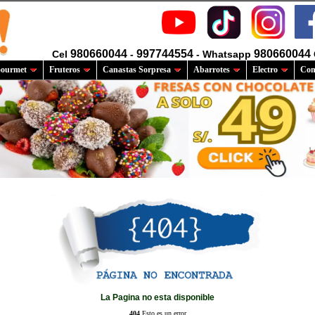
980660044
997744554
980660044
Cel
-
- Whatsapp
ourmet
Fruteros
Canastas Sorpresa
Abarrotes
Electro
Com
La Pagina no esta disponible
404
Esto es un error