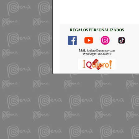
REGALOS PERSONALIZADOS
Mail: iquiero@grameco.com
Whatsapp: 980660044