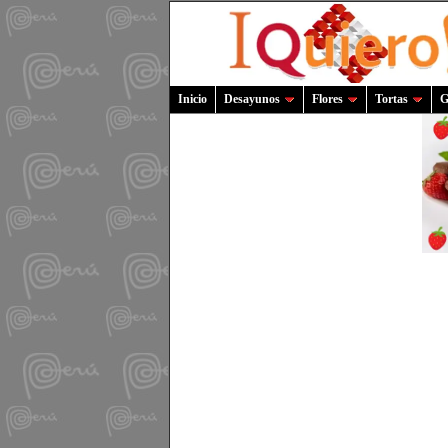
Inicio
Desayunos
Flores
Tortas
G