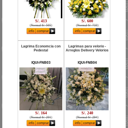
S/. 413
S/. 600
(
Normal S/. 505
)
(
Normal S/. 733
)
Lagrima Economcia con
Lagrimas para velorio -
Pedestal
Arreglos Delivery Velorios
IQUI-FNB03
IQUI-FNB04
S/. 164
S/. 240
(
Normal S/. 201
)
(
Normal S/. 294
)