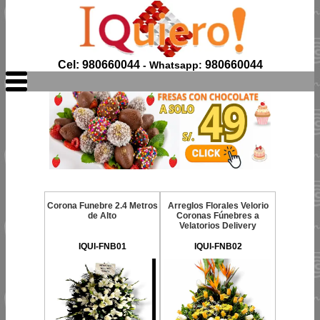
Cel: 980660044
980660044
- Whatsapp:
Corona Funebre 2.4 Metros
Arreglos Florales Velorio
de Alto
Coronas Fúnebres a
Velatorios Delivery
IQUI-FNB01
IQUI-FNB02