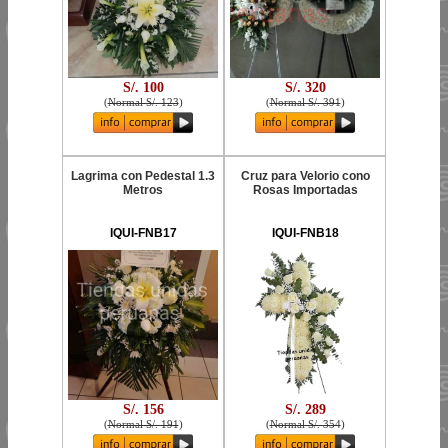
S/. 100
S/. 320
(
Normal S/. 123
)
(
Normal S/. 391
)
Lagrima con Pedestal 1.3
Cruz para Velorio cono
Metros
Rosas Importadas
IQUI-FNB17
IQUI-FNB18
S/. 156
S/. 289
(
Normal S/. 191
)
(
Normal S/. 354
)