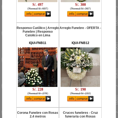
S/. 497
S/. 300
(
Normal S/. 607
)
(
Normal S/. 367
)
Responso Católico | Arreglo
Arreglo Funebre - OFERTA -
Funebre | Responso
Catolico en Lima
IQUI-FNB11
IQUI-FNB12
S/. 228
S/. 190
(
Normal S/. 279
)
(
Normal S/. 233
)
Corona Funebre con Rosas
Cruces funebres - Cruz
2.4 metros
funeraria con Rosas