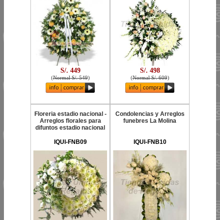
S/. 449
S/. 498
(
Normal S/. 549
)
(
Normal S/. 609
)
Floreria estadio nacional -
Condolencias y Arreglos
Arreglos florales para
funebres La Molina
difuntos estadio nacional
IQUI-FNB09
IQUI-FNB10