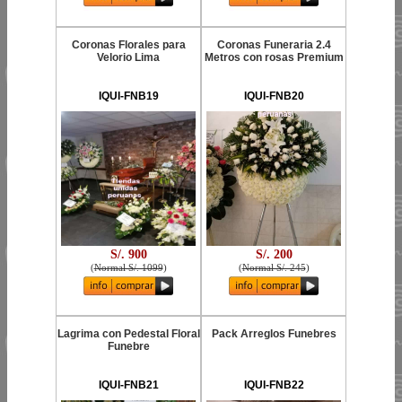
Coronas Florales para
Coronas Funeraria 2.4
Velorio Lima
Metros con rosas Premium
IQUI-FNB19
IQUI-FNB20
S/. 900
S/. 200
(
Normal S/. 1099
)
(
Normal S/. 245
)
Lagrima con Pedestal Floral
Pack Arreglos Funebres
Funebre
IQUI-FNB21
IQUI-FNB22