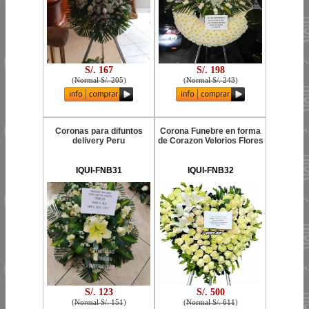
S/. 167
S/. 198
(
Normal S/. 205
)
(
Normal S/. 243
)
Coronas para difuntos
Corona Funebre en forma
delivery Peru
de Corazon Velorios Flores
IQUI-FNB31
IQUI-FNB32
S/. 123
S/. 500
(
Normal S/. 151
)
(
Normal S/. 611
)