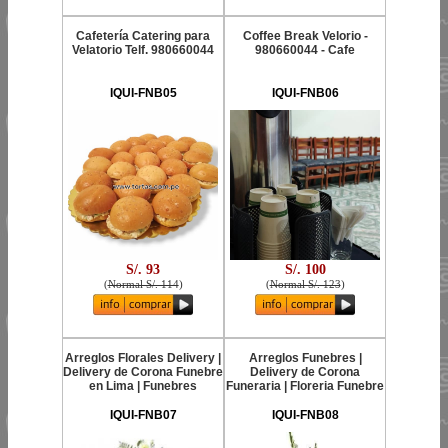
Cafetería Catering para
Coffee Break Velorio -
Velatorio Telf. 980660044
980660044 - Cafe
IQUI-FNB05
IQUI-FNB06
S/. 93
S/. 100
(
Normal S/. 114
)
(
Normal S/. 123
)
Arreglos Florales Delivery |
Arreglos Funebres |
Delivery de Corona Funebre
Delivery de Corona
en Lima | Funebres
Funeraria | Floreria Funebre
IQUI-FNB07
IQUI-FNB08