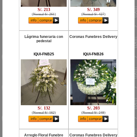
S/. 213
S/. 349
(
Normal S/. 261
)
(
Normal S/. 427
)
Lágrima funeraria con
Coronas Funebres Delivery
pedestal
IQUI-FNB25
IQUI-FNB26
S/. 132
S/. 203
(
Normal S/. 162
)
(
Normal S/. 249
)
Arreglo Floral Funebre
Coronas Funebres Delivery