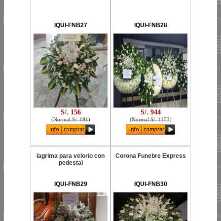
IQUI-FNB27
IQUI-FNB28
S/. 156
S/. 944
(
Normal S/. 191
)
(
Normal S/. 1153
)
lagrima para velorio con
Corona Funebre Express
pedestal
IQUI-FNB29
IQUI-FNB30