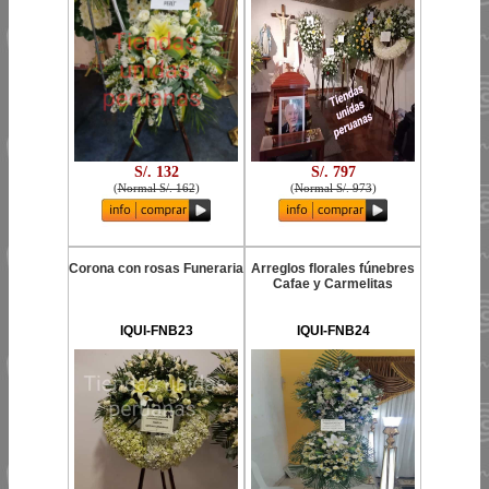
S/. 132
S/. 797
(
Normal S/. 162
)
(
Normal S/. 973
)
Corona con rosas Funeraria
Arreglos florales fúnebres
Cafae y Carmelitas
IQUI-FNB23
IQUI-FNB24