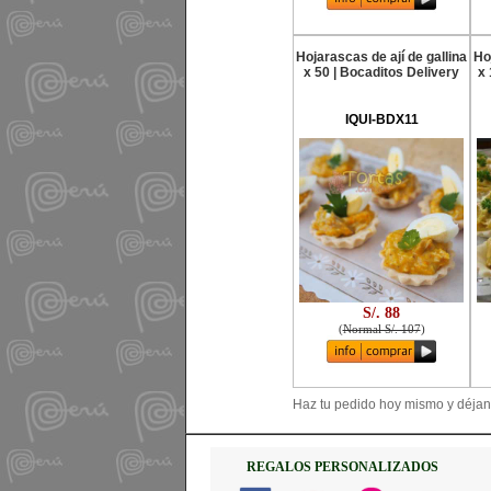
Hojarascas de ají de gallina
Ho
x 50 | Bocaditos Delivery
x 
IQUI-BDX11
S/. 88
(
Normal S/. 107
)
Haz tu pedido hoy mismo y déjano
REGALOS PERSONALIZADOS