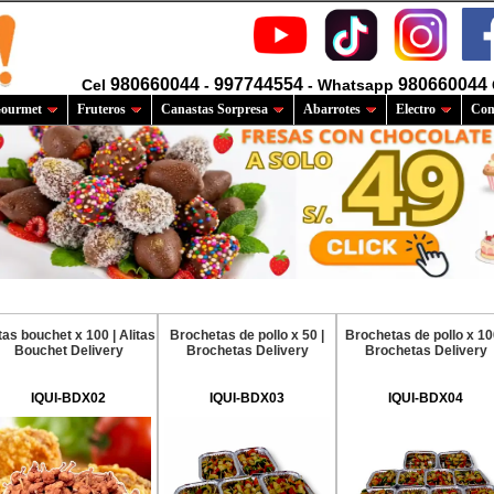
980660044
997744554
980660044
Cel
-
- Whatsapp
ourmet
Fruteros
Canastas Sorpresa
Abarrotes
Electro
Com
tas bouchet x 100 | Alitas
Brochetas de pollo x 50 |
Brochetas de pollo x 10
Bouchet Delivery
Brochetas Delivery
Brochetas Delivery
IQUI-BDX02
IQUI-BDX03
IQUI-BDX04