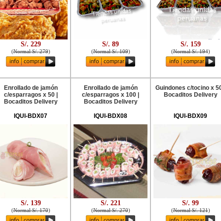
S/. 229
S/. 89
S/. 159
(
Normal S/. 279
)
(
Normal S/. 109
)
(
Normal S/. 194
)
Enrollado de jamón
Enrollado de jamón
Guindones c/tocino x 50
c/esparragos x 50 |
c/esparragos x 100 |
Bocaditos Delivery
Bocaditos Delivery
Bocaditos Delivery
IQUI-BDX07
IQUI-BDX08
IQUI-BDX09
S/. 139
S/. 221
S/. 99
(
Normal S/. 170
)
(
Normal S/. 270
)
(
Normal S/. 121
)