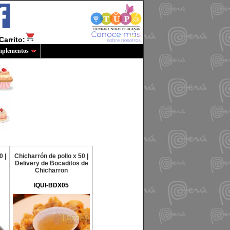
Carrito:
plementos
0 |
Chicharrón de pollo x 50 |
Delivery de Bocaditos de
Chicharron
IQUI-BDX05