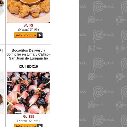
S/. 79
(
Normal S/. 96
)
 |
Bocaditos Delivery a
domicilio en Lima y Callao -
San Juan de Lurigancho
IQUI-BDX10
S/. 199
(
Normal S/. 243
)