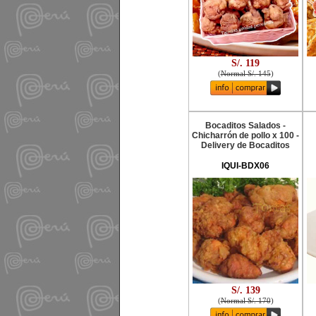
S/. 119
(
Normal S/. 145
)
Bocaditos Salados -
Chicharrón de pollo x 100 -
Delivery de Bocaditos
IQUI-BDX06
S/. 139
(
Normal S/. 170
)