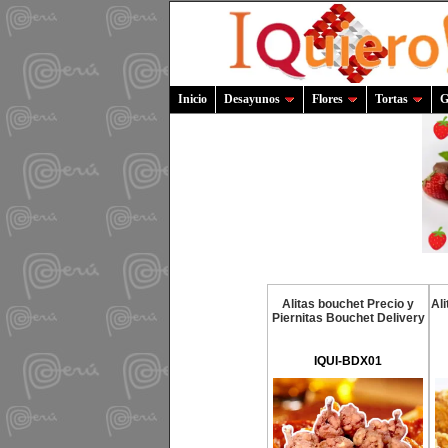
Inicio
Desayunos
Flores
Tortas
G
Alitas bouchet Precio y
Ali
Piernitas Bouchet Delivery
IQUI-BDX01