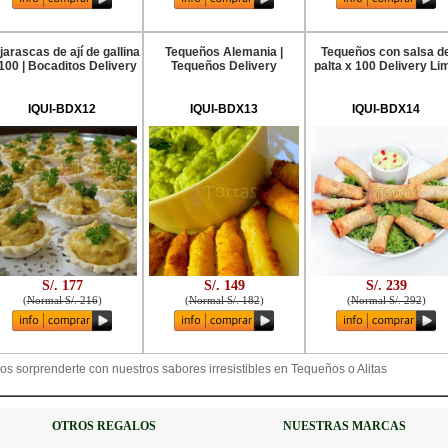
jarascas de ají de gallina
Tequeños Alemania |
Tequeños con salsa d
100 | Bocaditos Delivery
Tequeños Delivery
palta x 100 Delivery Li
IQUI-BDX12
IQUI-BDX13
IQUI-BDX14
S/. 177
S/. 149
S/. 239
(
Normal S/. 216
)
(
Normal S/. 182
)
(
Normal S/. 292
)
s sorprenderte con nuestros sabores irresistibles en Tequeños o Alitas
OTROS REGALOS
NUESTRAS MARCAS