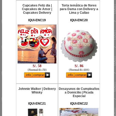
Cupcakes Feliz dia |
Torta temática de flores
Cupcakes de Amor |
para Dama con Delivery a
Cupcakes Delivery
Lima y Callao
IQUI-ENC19
IQUI-ENC20
S/. 58
S/. 86
(
Normal S/. 70
)
(
Normal S/. 104
)
Johnnie Walker | Delivery
Desayunos de Cumpleaños
Whisky
a Domicilio | Picada
Especial
IQUI-ENC21
IQUI-ENC22