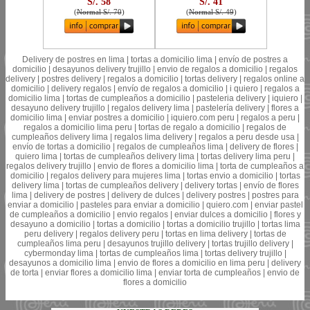
S/. 58
S/. 41
(
Normal S/. 70
)
(
Normal S/. 49
)
Delivery de postres en lima | tortas a domicilio lima | envío de postres a
domicilio | desayunos delivery trujillo | envio de regalos a domicilio | regalos
delivery | postres delivery | regalos a domicilio | tortas delivery | regalos online a
domicilio | delivery regalos | envío de regalos a domicilio | i quiero | regalos a
domicilio lima | tortas de cumpleaños a domicilio | pasteleria delivery | iquiero |
desayuno delivery trujillo | regalos delivery lima | pastelería delivery | flores a
domicilio lima | enviar postres a domicilio | iquiero.com peru | regalos a peru |
regalos a domicilio lima peru | tortas de regalo a domicilio | regalos de
cumpleaños delivery lima | regalos lima delivery | regalos a peru desde usa |
envío de tortas a domicilio | regalos de cumpleaños lima | delivery de flores |
quiero lima | tortas de cumpleaños delivery lima | tortas delivery lima peru |
regalos delivery trujillo | envio de flores a domicilio lima | torta de cumpleaños a
domicilio | regalos delivery para mujeres lima | tortas envio a domicilio | tortas
delivery lima | tortas de cumpleaños delivery | delivery tortas | envío de flores
lima | delivery de postres | delivery de dulces | delivery postres | postres para
enviar a domicilio | pasteles para enviar a domicilio | quiero.com | enviar pastel
de cumpleaños a domicilio | envio regalos | enviar dulces a domicilio | flores y
desayuno a domicilio | tortas a domicilio | tortas a domicilio trujillo | tortas lima
peru delivery | regalos delivery peru | tortas en lima delivery | tortas de
cumpleaños lima peru | desayunos trujillo delivery | tortas trujillo delivery |
cybermonday lima | tortas de cumpleaños lima | tortas delivery trujillo |
desayunos a domicilio lima | envio de flores a domicilio en lima peru | delivery
de torta | enviar flores a domicilio lima | enviar torta de cumpleaños | envio de
flores a domicilio