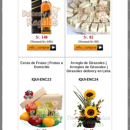
S/. 148
S/. 82
(
Normal S/. 180
)
(
Normal S/. 99
)
Cesta de Frutas | Frutas a
Arreglo de Girasoles |
Domicilio
Arreglos de Girasoles |
Girasoles delivery en Lima
IQUI-ENC23
IQUI-ENC24