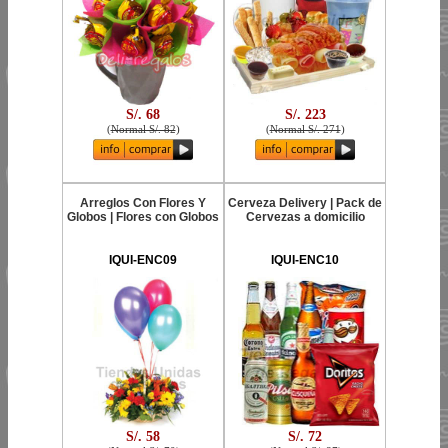
S/. 68
S/. 223
(
Normal S/. 82
)
(
Normal S/. 271
)
Arreglos Con Flores Y
Cerveza Delivery | Pack de
Globos | Flores con Globos
Cervezas a domicilio
IQUI-ENC09
IQUI-ENC10
S/. 58
S/. 72