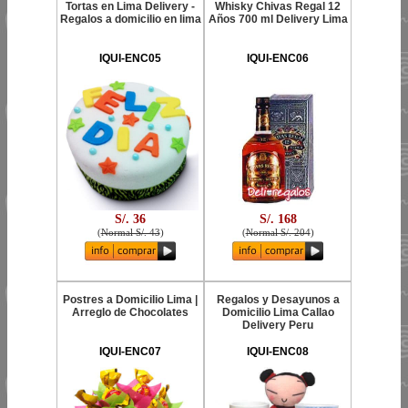
Tortas en Lima Delivery -
Whisky Chivas Regal 12
Regalos a domicilio en lima
Años 700 ml Delivery Lima
IQUI-ENC05
IQUI-ENC06
S/. 36
S/. 168
(
Normal S/. 43
)
(
Normal S/. 204
)
Postres a Domicilio Lima |
Regalos y Desayunos a
Arreglo de Chocolates
Domicilio Lima Callao
Delivery Peru
IQUI-ENC07
IQUI-ENC08