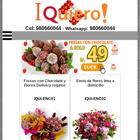
Cel: 980660044
980660044
- Whatsapp:
Fresas con Chocolate y
Envio de flores lima a
Flores Delivery regalos
domicilio
IQUI-ENC01
IQUI-ENC02