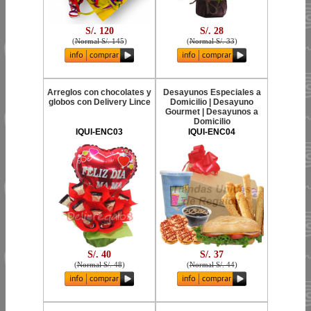
S/. 120
S/. 28
(
Normal S/. 145
)
(
Normal S/. 33
)
Arreglos con chocolates y
Desayunos Especiales a
globos con Delivery Lince
Domicilio | Desayuno
Gourmet | Desayunos a
Domicilio
IQUI-ENC03
IQUI-ENC04
S/. 40
S/. 37
(
Normal S/. 48
)
(
Normal S/. 44
)