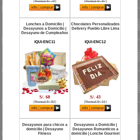
(
Normal S/. 70
)
(
Normal S/. 87
)
Lonches a Domicilio |
Chocolates Personalizados
Desayunos a Domicilio |
Delivery Pueblo Libre Lima
Desayuno de Cumpleaños
IQUI-ENC11
IQUI-ENC12
S/. 68
S/. 43
(
Normal S/. 82
)
(
Normal S/. 51
)
Desayunos para chicos a
Desayunos a Domicilio |
domicilio | Desayuno
Desayunos Romanticos a
Fitness
domicilio | Lonche Gourmet