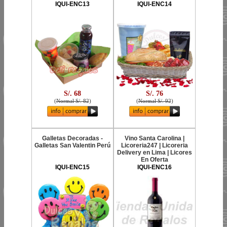
IQUI-ENC13
IQUI-ENC14
S/. 68
S/. 76
(
Normal S/. 82
)
(
Normal S/. 92
)
Galletas Decoradas -
Vino Santa Carolina |
Galletas San Valentin Perú
Licoreria247 | Licoreria
Delivery en Lima | Licores
En Oferta
IQUI-ENC15
IQUI-ENC16