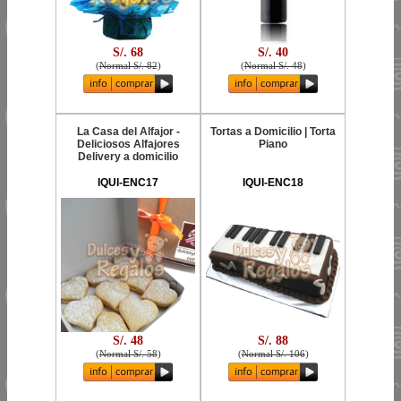
S/. 68
S/. 40
(
Normal S/. 82
)
(
Normal S/. 48
)
La Casa del Alfajor -
Tortas a Domicilio | Torta
Deliciosos Alfajores
Piano
Delivery a domicilio
IQUI-ENC17
IQUI-ENC18
S/. 48
S/. 88
(
Normal S/. 58
)
(
Normal S/. 106
)