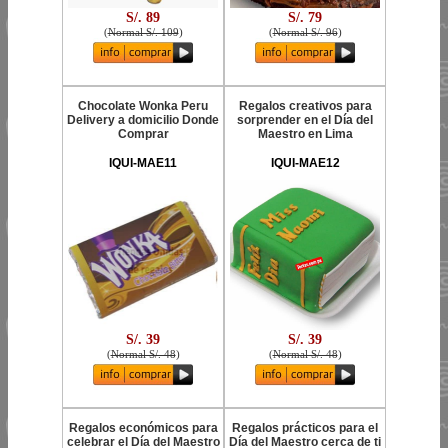
S/. 89
S/. 79
(
Normal S/. 109
)
(
Normal S/. 96
)
Chocolate Wonka Peru
Regalos creativos para
Delivery a domicilio Donde
sorprender en el Día del
Comprar
Maestro en Lima
IQUI-MAE11
IQUI-MAE12
S/. 39
S/. 39
(
Normal S/. 48
)
(
Normal S/. 48
)
Regalos económicos para
Regalos prácticos para el
celebrar el Día del Maestro
Día del Maestro cerca de ti