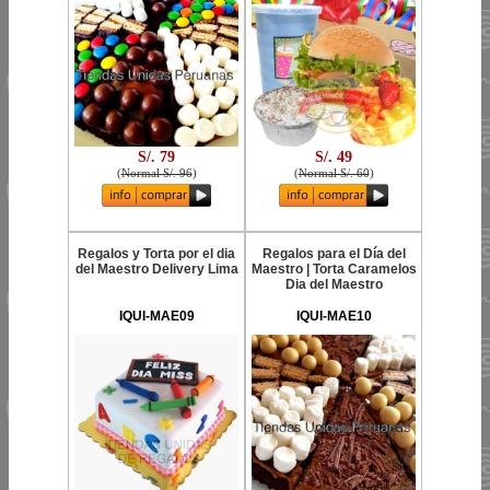
S/. 79
S/. 49
(
Normal S/. 96
)
(
Normal S/. 60
)
Regalos y Torta por el dia
Regalos para el Día del
del Maestro Delivery Lima
Maestro | Torta Caramelos
Dia del Maestro
IQUI-MAE09
IQUI-MAE10