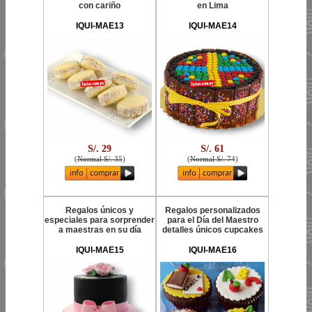
con cariño
en Lima
IQUI-MAE13
IQUI-MAE14
S/. 29
S/. 61
(
Normal S/. 35
)
(
Normal S/. 74
)
Regalos únicos y
Regalos personalizados
especiales para sorprender
para el Día del Maestro
a maestras en su día
detalles únicos cupcakes
IQUI-MAE15
IQUI-MAE16