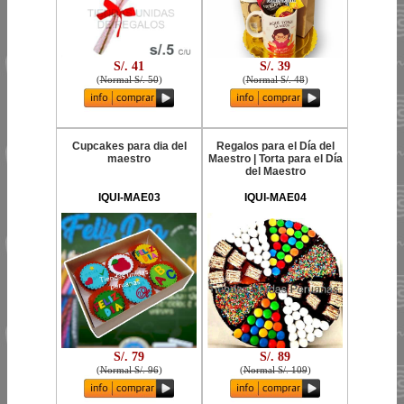
S/. 41
S/. 39
(
Normal S/. 50
)
(
Normal S/. 48
)
Cupcakes para dia del
Regalos para el Día del
maestro
Maestro | Torta para el Día
del Maestro
IQUI-MAE03
IQUI-MAE04
S/. 79
S/. 89
(
Normal S/. 96
)
(
Normal S/. 109
)