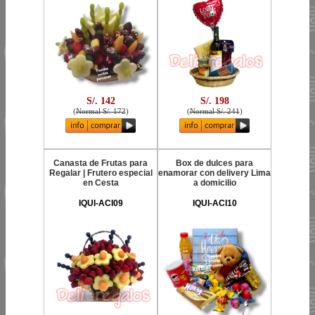
S/. 142
S/. 198
(
Normal S/. 172
)
(
Normal S/. 241
)
Canasta de Frutas para
Box de dulces para
Regalar | Frutero especial
enamorar con delivery Lima
en Cesta
a domicilio
IQUI-ACI09
IQUI-ACI10