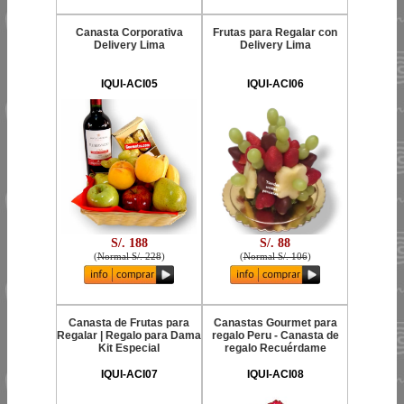
Canasta Corporativa
Frutas para Regalar con
Delivery Lima
Delivery Lima
IQUI-ACI05
IQUI-ACI06
S/. 188
S/. 88
(
Normal S/. 228
)
(
Normal S/. 106
)
Canasta de Frutas para
Canastas Gourmet para
Regalar | Regalo para Dama
regalo Peru - Canasta de
Kit Especial
regalo Recuérdame
IQUI-ACI07
IQUI-ACI08