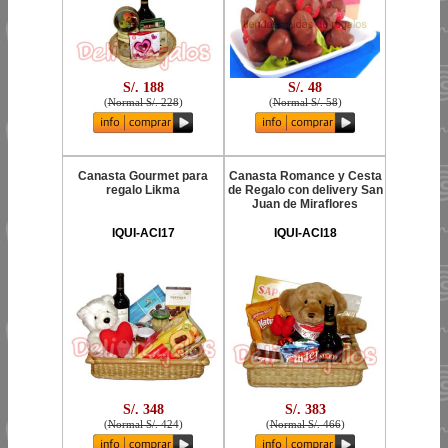
S/. 188
S/. 48
(
Normal S/. 228
)
(
Normal S/. 58
)
Canasta Gourmet para
Canasta Romance y Cesta
regalo Likma
de Regalo con delivery San
Juan de Miraflores
IQUI-ACI17
IQUI-ACI18
S/. 348
S/. 383
(
Normal S/. 424
)
(
Normal S/. 466
)