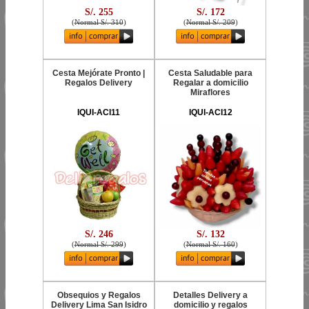
S/. 255
S/. 172
(
Normal S/. 310
)
(
Normal S/. 209
)
Cesta Mejórate Pronto |
Cesta Saludable para
Regalos Delivery
Regalar a domicilio
Miraflores
IQUI-ACI11
IQUI-ACI12
S/. 246
S/. 132
(
Normal S/. 299
)
(
Normal S/. 160
)
Obsequios y Regalos
Detalles Delivery a
Delivery Lima San Isidro
domicilio y regalos