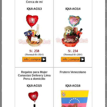
Cerca de mi
IQUI-ACI13
IQUI-ACI14
S/. 258
S/. 234
(
Normal S/. 314
)
(
Normal S/. 284
)
Regalos para Mujer
Frutero Venezolano
Canastas Delivery Lima
Peru a domicilio
IQUI-ACI15
IQUI-ACI16