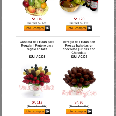
S/. 102
S/. 120
(
Normal S/. 123
)
(
Normal S/. 145
)
Canasta de Frutas para
Arreglo de Frutas con
Regalar | Frutero para
Fresas bañadas en
regalo en taza
chocolate | Frutas con
Chocolate
IQUI-ACI03
IQUI-ACI04
S/. 115
S/. 98
(
Normal S/. 139
)
(
Normal S/. 119
)