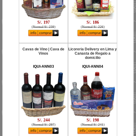
S/. 197
S/. 186
(
Normal S/. 239
)
(
Normal S/. 226
)
Cavas de Vino | Cava de
Licoreria Delivery en Lima y
Vinos
Canasta de Regalo a
domicilio
IQUI-ANN03
IQUI-ANN04
S/. 244
S/. 198
(
Normal S/. 297
)
(
Normal S/. 241
)