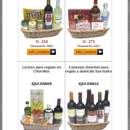
S/. 254
S/. 273
(
Normal S/. 309
)
(
Normal S/. 332
)
Licores para regalar en
Canastas Gourmet para
Chorrillos
regalo a domicilio San Isidro
IQUI-ANN09
IQUI-ANN10