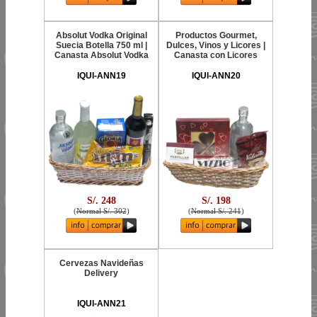
Absolut Vodka Original
Productos Gourmet,
Suecia Botella 750 ml |
Dulces, Vinos y Licores |
Canasta Absolut Vodka
Canasta con Licores
IQUI-ANN19
IQUI-ANN20
S/. 248
S/. 198
(
Normal S/. 302
)
(
Normal S/. 241
)
Cervezas Navideñas
Delivery
IQUI-ANN21