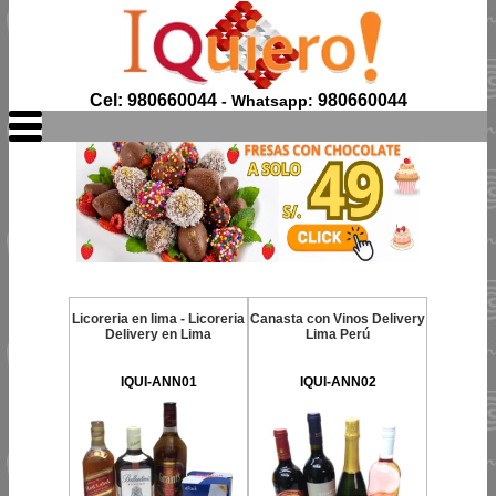
Cel: 980660044
980660044
- Whatsapp:
Licoreria en lima - Licoreria
Canasta con Vinos Delivery
Delivery en Lima
Lima Perú
IQUI-ANN01
IQUI-ANN02