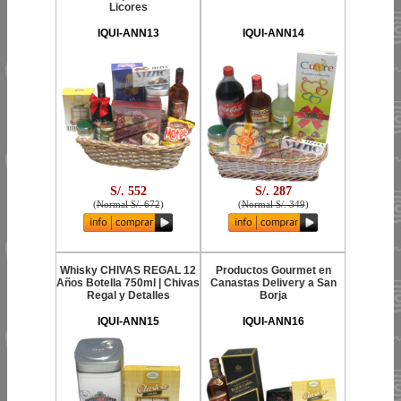
Licores
IQUI-ANN13
IQUI-ANN14
S/. 552
S/. 287
(
Normal S/. 672
)
(
Normal S/. 349
)
Whisky CHIVAS REGAL 12
Productos Gourmet en
Años Botella 750ml | Chivas
Canastas Delivery a San
Regal y Detalles
Borja
IQUI-ANN15
IQUI-ANN16