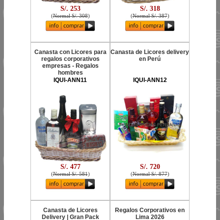
S/. 253
S/. 318
(
Normal S/. 308
)
(
Normal S/. 387
)
Canasta con Licores para
Canasta de Licores delivery
regalos corporativos
en Perú
empresas - Regalos
hombres
IQUI-ANN11
IQUI-ANN12
S/. 477
S/. 720
(
Normal S/. 581
)
(
Normal S/. 877
)
Canasta de Licores
Regalos Corporativos en
Delivery | Gran Pack
Lima 2026