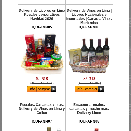
Delivery de Licores en Lima
Delivery de Vinos en Lima |
Regalos corporativos
Licores Nacionales e
Navidad 2026
Importados | Canasta Vino y
Meriendas
IQUI-ANN05
IQUI-ANN06
S/. 518
S/. 318
(
Normal S/. 631
)
(
Normal S/. 387
)
Regalos, Canastas y mas.
Encuentra regalos,
Delivery de Vinos en Lima y
canastas y mucho mas.
Callao
Delivery Lince
IQUI-ANN07
IQUI-ANN08