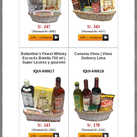
S/. 247
S/. 343
(
Normal S/. 300
)
(
Normal S/. 417
)
Ballantine's Finest Whisky
Canasta Vinos | Vinos
Escocés Botella 750 ml |
Delivery Lima
Super Licores y gouremt
IQUI-ANN17
IQUI-ANN18
S/. 243
S/. 178
(
Normal S/. 295
)
(
Normal S/. 216
)