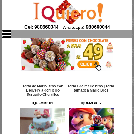
Cel: 980660044
980660044
- Whatsapp:
Torta de Mario Bros con
tortas de mario bros | Torta
Delivery a domicilio
tematica Mario Bros
Surquillo Chorrillos
IQUI-MBK01
IQUI-MBK02