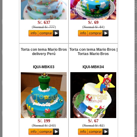
S/. 637
S/. 69
(
Normal S/. 777
)
(
Normal S/. 84
)
Torta con tema Mario Bros
Torta con tema Mario Bros |
delivery Perú
Tortas Mario Bros
IQUI-MBK03
IQUI-MBK04
S/. 199
S/. 67
(
Normal S/. 243
)
(
Normal S/. 82
)