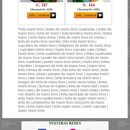
S/. 187
S/. 164
(
Normal S/. 228
)
(
Normal S/. 200
)
Torta mario bros | tortas de mario bros cuadradas | tortas de
mario bros | torta de mario | torta tematica mario bros | tortas
mario | torta mario bross | torta de mario bros en crema |
torta de mario bros sencilla | foto torta mario bros |
cupcakes de mario bros | imágenes de tortas de mario bros
| cupcakes mario bros | mario bros cupcake cake | tortas
mario bros | torta cuadrada de mario bros | tortas cuadradas
de mario bros | pastel de mario bros betun | torta de mario
bros cuadrada | pastel mario bros betun | mario bros tortas
infantiles | imágenes de torta de mario bros | mario bros
torta | temas de mario bros | foto torta de mario bros | torta
mario bros crema | ponque de mario bros | cupcake mario
bros | cake mario bros | torta tematica de mario bros |
imagen de torta de mario bros | mario bross tortas | tortas
mario bross | fechas en ingkes | torta de mario kart | mario
bros cake | de mario bros | mario torta | mario tortas | tortas
con diseño de mario bros | torta decorada de mario bros |
torta mario bros buttercream | torta de super mario bros |
torta de cumpleaños de mario bros | bizcocho de mario
bros | torta mario kart | torta super mario | mario cupcake |
super mario torta
NUESTRAS REDES