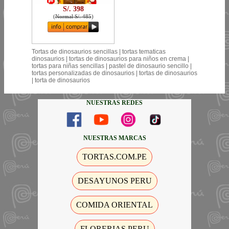
S/. 398
(
Normal S/. 485
)
Tortas de dinosaurios sencillas | tortas tematicas
dinosaurios | tortas de dinosaurios para niños en crema |
tortas para niñas sencillas | pastel de dinosaurio sencillo |
tortas personalizadas de dinosaurios | tortas de dinosaurios
| torta de dinosaurios
NUESTRAS REDES
NUESTRAS MARCAS
TORTAS.COM.PE
DESAYUNOS PERU
COMIDA ORIENTAL
FLORERIAS PERU