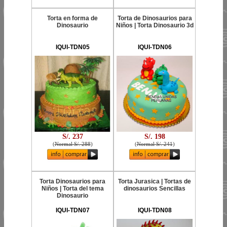
Torta en forma de
Torta de Dinosaurios para
Dinosaurio
Niños | Torta Dinosaurio 3d
IQUI-TDN05
IQUI-TDN06
S/. 237
S/. 198
(
Normal S/. 288
)
(
Normal S/. 241
)
Torta Dinosaurios para
Torta Jurasica | Tortas de
Niños | Torta del tema
dinosaurios Sencillas
Dinosaurio
IQUI-TDN07
IQUI-TDN08