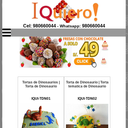
Cel: 980660044
980660044
- Whatsapp:
Tortas de Dinosaurios |
Torta de Dinosaurio | Torta
Torta de Dinosaurio
tematica de Dinosaurio
IQUI-TDN01
IQUI-TDN02