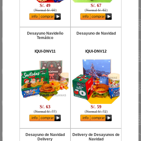
S/. 49
S/. 67
(
Normal S/. 60
)
(
Normal S/. 82
)
Desayuno Navideño
Desayuno de Navidad
Temático
IQUI-DNV11
IQUI-DNV12
S/. 63
S/. 59
(
Normal S/. 77
)
(
Normal S/. 72
)
Desayuno de Navidad
Delivery de Desayunos de
Delivery
Navidad