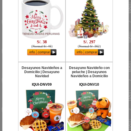
S/. 38
S/. 297
(
Normal S/. 46
)
(
Normal S/. 362
)
Desayunos Navideños a
Desayuno Navideño con
Domicilio | Desayuno
peluche | Desayunos
Navidad
Navideños a Domicilio
IQUI-DNV09
IQUI-DNV10