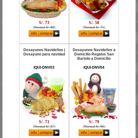
S/. 73
S/. 58
(
Normal S/. 89
)
(
Normal S/. 71
)
Desayunos Navideños |
Desayunos Navideños a
Desayuno para navidad
Domicilio Regalos San
Bartolo a Domicilio
IQUI-DNV03
IQUI-DNV04
S/. 71
S/. 79
(
Normal S/. 87
)
(
Normal S/. 96
)