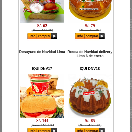
S/. 62
S/. 79
(
Normal S/. 76
)
(
Normal S/. 96
)
Desayuno de Navidad Lima
Rosca de Navidad delivery
Lima 6 de enero
IQUI-DNV17
IQUI-DNV18
S/. 144
S/. 85
(
Normal S/. 176
)
(
Normal S/. 104
)