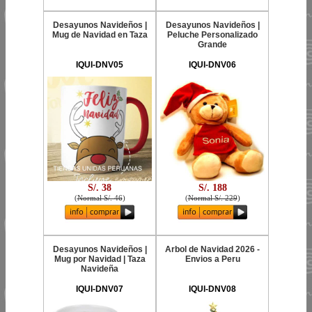
Desayunos Navideños |
Desayunos Navideños |
Mug de Navidad en Taza
Peluche Personalizado
Grande
IQUI-DNV05
IQUI-DNV06
S/. 38
S/. 188
(
Normal S/. 46
)
(
Normal S/. 229
)
Desayunos Navideños |
Arbol de Navidad 2026 -
Mug por Navidad | Taza
Envios a Peru
Navideña
IQUI-DNV07
IQUI-DNV08