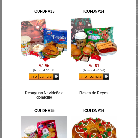
IQUI-DNV13
IQUI-DNV14
S/. 56
S/. 61
(
Normal S/. 68
)
(
Normal S/. 74
)
Desayuno Navideño a
Rosca de Reyes
domicilio
IQUI-DNV15
IQUI-DNV16