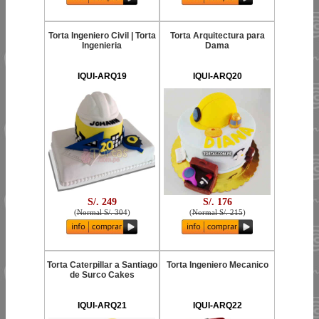
Torta Ingeniero Civil | Torta
Torta Arquitectura para
Ingenieria
Dama
IQUI-ARQ19
IQUI-ARQ20
S/. 249
S/. 176
(
Normal S/. 304
)
(
Normal S/. 215
)
Torta Caterpillar a Santiago
Torta Ingeniero Mecanico
de Surco Cakes
IQUI-ARQ21
IQUI-ARQ22