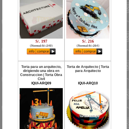
S/. 197
S/. 216
(
Normal S/. 240
)
(
Normal S/. 264
)
Torta para un arquitecto,
Torta de Arquitecto | Torta
dirigiendo una obra en
para Arquitecto
Construccion | Torta Obra
Civil
IQUI-ARQ09
IQUI-ARQ10