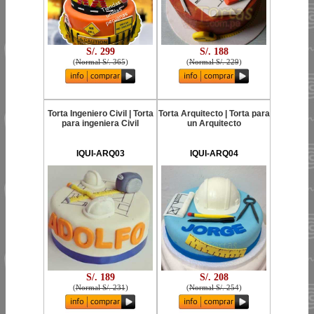
S/. 299
S/. 188
(
Normal S/. 365
)
(
Normal S/. 229
)
Torta Ingeniero Civil | Torta
Torta Arquitecto | Torta para
para ingeniera Civil
un Arquitecto
IQUI-ARQ03
IQUI-ARQ04
S/. 189
S/. 208
(
Normal S/. 231
)
(
Normal S/. 254
)