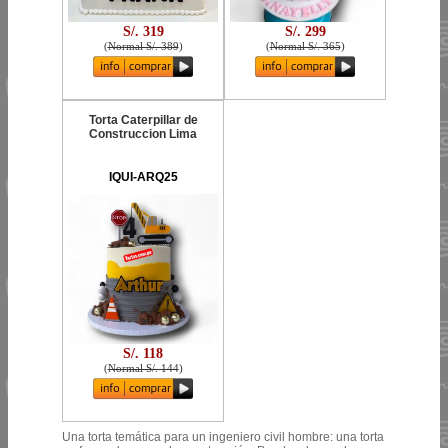
S/. 319
S/. 299
(
Normal S/. 389
)
(
Normal S/. 365
)
Torta Caterpillar de
Construccion Lima
IQUI-ARQ25
S/. 118
(
Normal S/. 144
)
Una torta temática para un ingeniero civil hombre: una torta