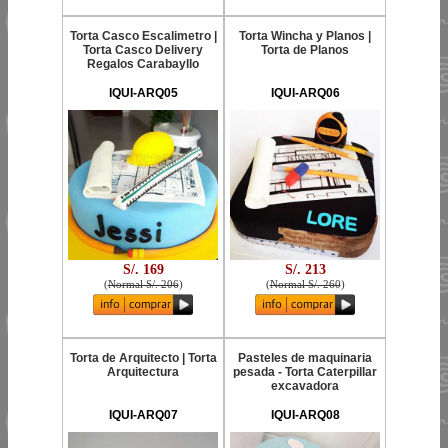
Torta Casco Escalimetro |
Torta Wincha y Planos |
Torta Casco Delivery
Torta de Planos
Regalos Carabayllo
IQUI-ARQ05
IQUI-ARQ06
S/. 169
S/. 213
(
Normal S/. 206
)
(
Normal S/. 260
)
Torta de Arquitecto | Torta
Pasteles de maquinaria
Arquitectura
pesada - Torta Caterpillar
excavadora
IQUI-ARQ07
IQUI-ARQ08