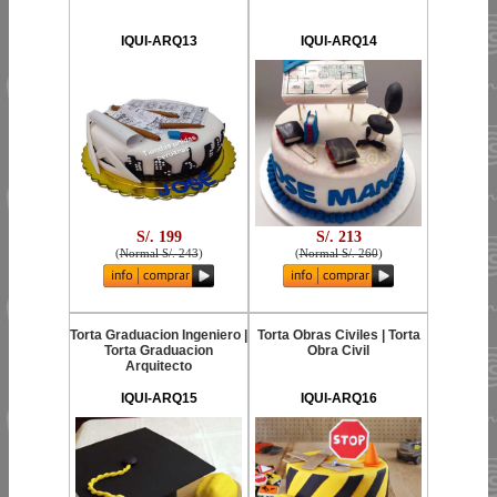
IQUI-ARQ13
IQUI-ARQ14
S/. 199
S/. 213
(
Normal S/. 243
)
(
Normal S/. 260
)
Torta Graduacion Ingeniero |
Torta Obras Civiles | Torta
Torta Graduacion
Obra Civil
Arquitecto
IQUI-ARQ15
IQUI-ARQ16