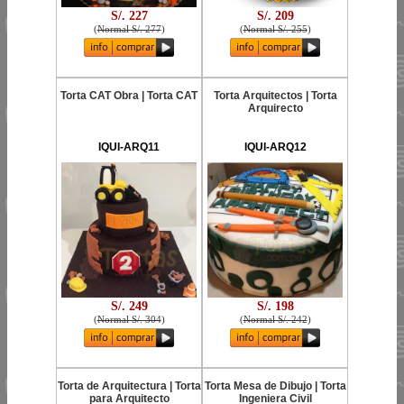
S/. 227
S/. 209
(
Normal S/. 277
)
(
Normal S/. 255
)
Torta CAT Obra | Torta CAT
Torta Arquitectos | Torta
Arquirecto
IQUI-ARQ11
IQUI-ARQ12
S/. 249
S/. 198
(
Normal S/. 304
)
(
Normal S/. 242
)
Torta de Arquitectura | Torta
Torta Mesa de Dibujo | Torta
para Arquitecto
Ingeniera Civil