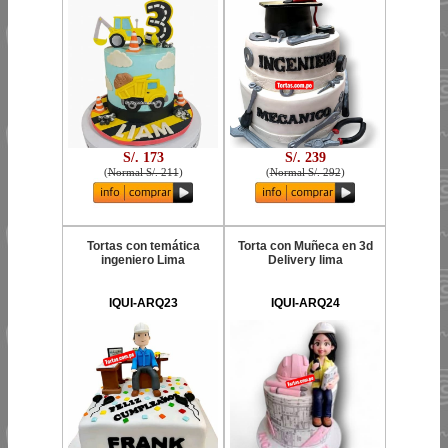
S/. 173
S/. 239
(
Normal S/. 211
)
(
Normal S/. 292
)
Tortas con temática
Torta con Muñeca en 3d
ingeniero Lima
Delivery lima
IQUI-ARQ23
IQUI-ARQ24