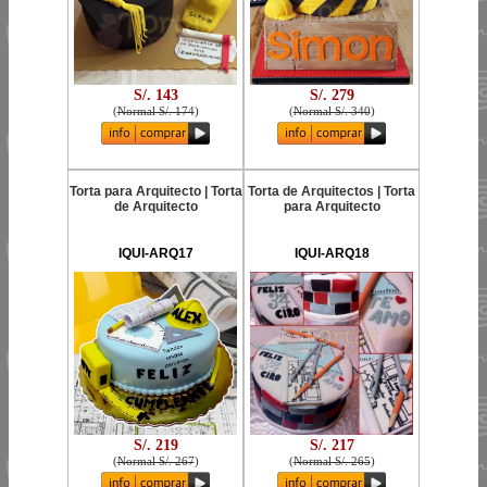
S/. 143
S/. 279
(
Normal S/. 174
)
(
Normal S/. 340
)
Torta para Arquitecto | Torta
Torta de Arquitectos | Torta
de Arquitecto
para Arquitecto
IQUI-ARQ17
IQUI-ARQ18
S/. 219
S/. 217
(
Normal S/. 267
)
(
Normal S/. 265
)