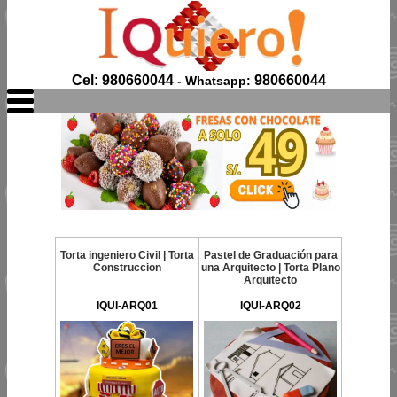
Cel: 980660044
980660044
- Whatsapp:
Torta ingeniero Civil | Torta
Pastel de Graduación para
Construccion
una Arquitecto | Torta Plano
Arquitecto
IQUI-ARQ01
IQUI-ARQ02