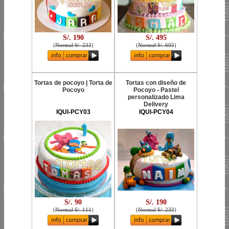
S/. 190
S/. 495
(
Normal S/. 233
)
(
Normal S/. 605
)
Tortas de pocoyo | Torta de
Tortas con diseño de
Pocoyo
Pocoyo - Pastel
personalizado Lima
Delivery
IQUI-PCY03
IQUI-PCY04
S/. 90
S/. 190
(
Normal S/. 111
)
(
Normal S/. 233
)