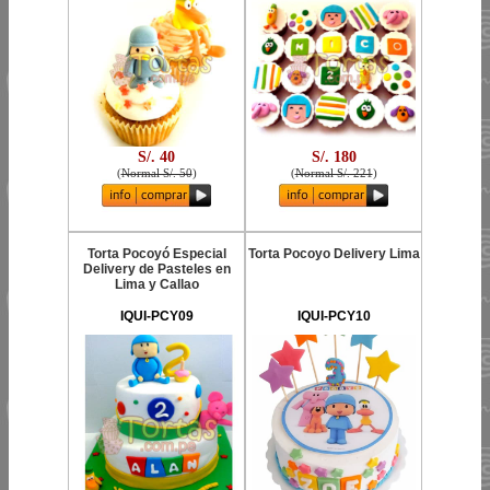
S/. 40
S/. 180
(
Normal S/. 50
)
(
Normal S/. 221
)
Torta Pocoyó Especial
Torta Pocoyo Delivery Lima
Delivery de Pasteles en
Lima y Callao
IQUI-PCY09
IQUI-PCY10