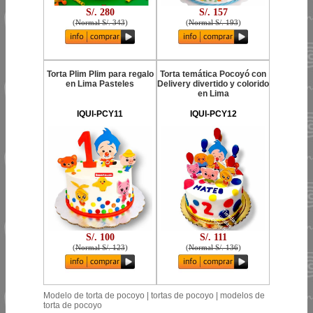
S/. 280
S/. 157
(
Normal S/. 343
)
(
Normal S/. 193
)
Torta Plim Plim para regalo
Torta temática Pocoyó con
en Lima Pasteles
Delivery divertido y colorido
en Lima
IQUI-PCY11
IQUI-PCY12
S/. 100
S/. 111
(
Normal S/. 123
)
(
Normal S/. 136
)
Modelo de torta de pocoyo | tortas de pocoyo | modelos de
torta de pocoyo