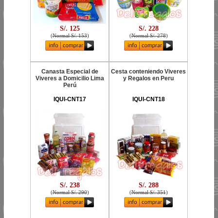
S/. 125
S/. 228
(
Normal S/. 153
)
(
Normal S/. 278
)
Canasta Especial de
Cesta conteniendo Viveres
Viveres a Domicilio Lima
y Regalos en Peru
Perú
IQUI-CNT17
IQUI-CNT18
S/. 238
S/. 288
(
Normal S/. 290
)
(
Normal S/. 351
)