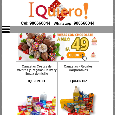
Cel: 980660044
980660044
- Whatsapp:
Canastas Cestas de
Canastas - Regalos
Viveres y Regalos Delivery
Corporativos
lima a domicilio
IQUI-CNT01
IQUI-CNT02