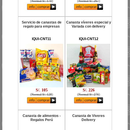
(
Normal S/. 170
)
(
Normal S/. 267
)
Servicio de canastas de
Canasta víveres especial y
regalo para empresas
Variada con delivery
IQUI-CNT11
IQUI-CNT12
S/. 105
S/. 226
(
Normal S/. 128
)
(
Normal S/. 276
)
Canasta de alimentos -
Canasta de Viveres
Regalos Perú
Delivery