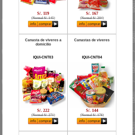
S/. 119
S/. 167
(
Normal S/. 145
)
(
Normal S/. 204
)
Canasta de viveres a
Canastas de viveres
domicilio
IQUI-CNT03
IQUI-CNT04
S/. 222
S/. 144
(
Normal S/. 271
)
(
Normal S/. 176
)