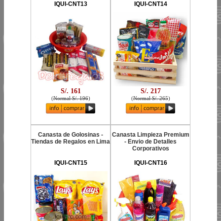
IQUI-CNT13
IQUI-CNT14
S/. 161
S/. 217
(
Normal S/. 196
)
(
Normal S/. 265
)
Canasta de Golosinas -
Canasta Limpieza Premium
Tiendas de Regalos en Lima
- Envio de Detalles
Corporativos
IQUI-CNT15
IQUI-CNT16