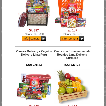
S/. 897
S/. 137
(
Normal S/. 1094
)
(
Normal S/. 167
)
Víveres Delivery - Regalos
Cesta con frutas especial -
Delivery Lima Peru
Regalos Lima Delivery
Surquillo
IQUI-CNT23
IQUI-CNT24