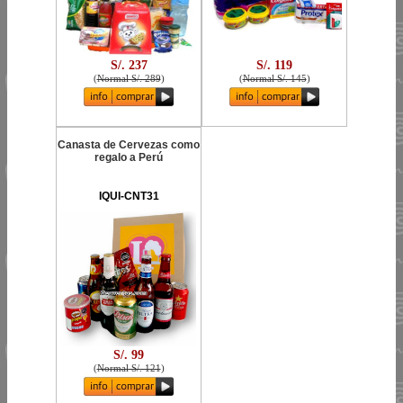
S/. 237
S/. 119
(
Normal S/. 289
)
(
Normal S/. 145
)
Canasta de Cervezas como
regalo a Perú
IQUI-CNT31
S/. 99
(
Normal S/. 121
)