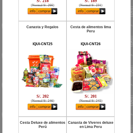
S/. 218
S/. 189
(
Normal S/. 266
)
(
Normal S/. 231
)
Canasta y Regalos
Cesta de alimentos lima
Peru
IQUI-CNT25
IQUI-CNT26
S/. 202
S/. 201
(
Normal S/. 246
)
(
Normal S/. 245
)
Cesta Deluxe de alimentos
Canasta de Viveres deluxe
Perú
en Lima Peru