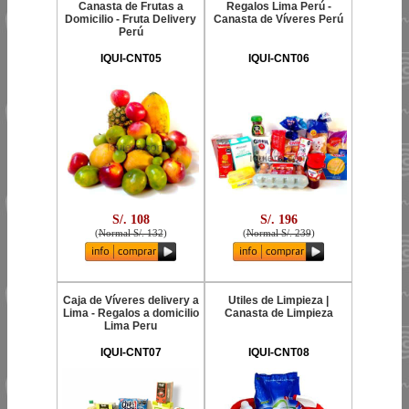
Canasta de Frutas a
Regalos Lima Perú -
Domicilio - Fruta Delivery
Canasta de Víveres Perú
Perú
IQUI-CNT05
IQUI-CNT06
S/. 108
S/. 196
(
Normal S/. 132
)
(
Normal S/. 239
)
Caja de Víveres delivery a
Utiles de Limpieza |
Lima - Regalos a domicilio
Canasta de Limpieza
Lima Peru
IQUI-CNT07
IQUI-CNT08