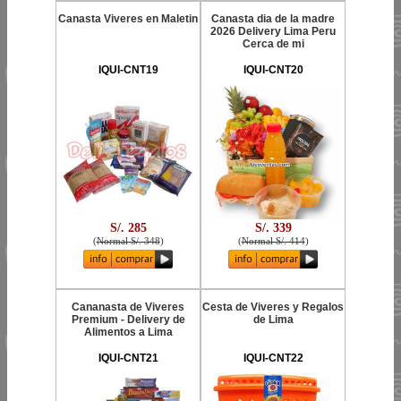
Canasta Viveres en Maletin
Canasta dia de la madre
2026 Delivery Lima Peru
Cerca de mi
IQUI-CNT19
IQUI-CNT20
S/. 285
S/. 339
(
Normal S/. 348
)
(
Normal S/. 414
)
Cananasta de Viveres
Cesta de Viveres y Regalos
Premium - Delivery de
de Lima
Alimentos a Lima
IQUI-CNT21
IQUI-CNT22