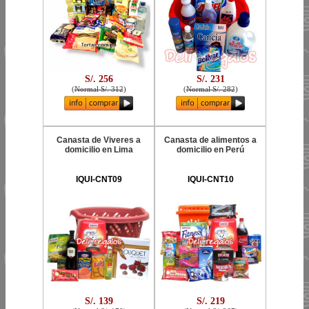
S/. 256
S/. 231
(
Normal S/. 312
)
(
Normal S/. 282
)
Canasta de Viveres a
Canasta de alimentos a
domicilio en Lima
domicilio en Perú
IQUI-CNT09
IQUI-CNT10
S/. 139
S/. 219