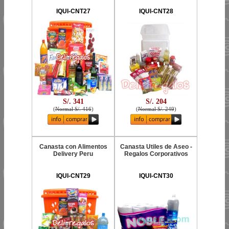
IQUI-CNT27
IQUI-CNT28
S/. 341
S/. 204
(
Normal S/. 416
)
(
Normal S/. 249
)
Canasta con Alimentos
Canasta Utiles de Aseo -
Delivery Peru
Regalos Corporativos
IQUI-CNT29
IQUI-CNT30