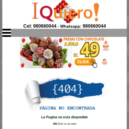
Cel: 980660044
980660044
- Whatsapp:
La Pagina no esta disponible
404
Esto es un error