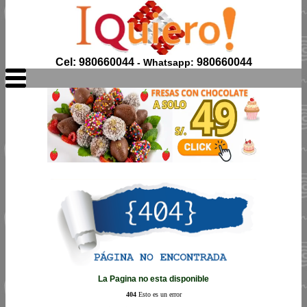
Cel: 980660044
980660044
- Whatsapp:
La Pagina no esta disponible
404
Esto es un error