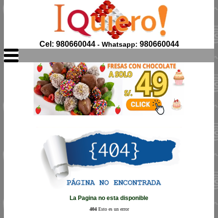
Cel: 980660044
980660044
- Whatsapp:
La Pagina no esta disponible
404
Esto es un error