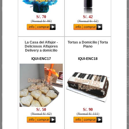
S/. 70
S/. 42
(
Normal S/. 86
)
(
Normal S/. 52
)
La Casa del Alfajor -
Tortas a Domicilio | Torta
Deliciosos Alfajores
Piano
Delivery a domicilio
IQUI-ENC17
IQUI-ENC18
S/. 50
S/. 90
(
Normal S/. 62
)
(
Normal S/. 111
)