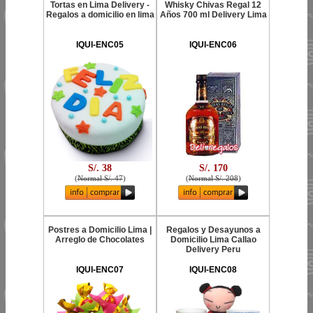
Tortas en Lima Delivery -
Whisky Chivas Regal 12
Regalos a domicilio en lima
Años 700 ml Delivery Lima
IQUI-ENC05
IQUI-ENC06
S/. 38
S/. 170
(
Normal S/. 47
)
(
Normal S/. 208
)
Postres a Domicilio Lima |
Regalos y Desayunos a
Arreglo de Chocolates
Domicilio Lima Callao
Delivery Peru
IQUI-ENC07
IQUI-ENC08