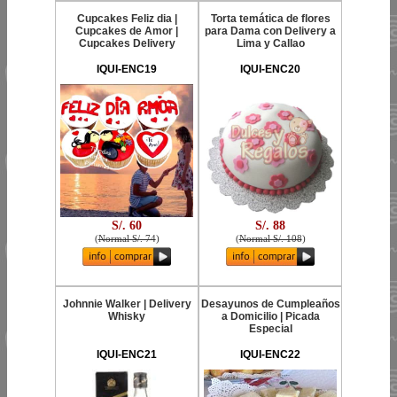
Cupcakes Feliz dia |
Torta temática de flores
Cupcakes de Amor |
para Dama con Delivery a
Cupcakes Delivery
Lima y Callao
IQUI-ENC19
IQUI-ENC20
S/. 60
S/. 88
(
Normal S/. 74
)
(
Normal S/. 108
)
Johnnie Walker | Delivery
Desayunos de Cumpleaños
Whisky
a Domicilio | Picada
Especial
IQUI-ENC21
IQUI-ENC22