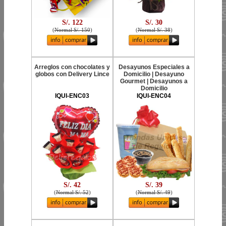
S/. 122
S/. 30
(
Normal S/. 150
)
(
Normal S/. 38
)
Arreglos con chocolates y
Desayunos Especiales a
globos con Delivery Lince
Domicilio | Desayuno
Gourmet | Desayunos a
Domicilio
IQUI-ENC03
IQUI-ENC04
S/. 42
S/. 39
(
Normal S/. 52
)
(
Normal S/. 49
)