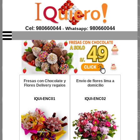
Cel: 980660044
980660044
- Whatsapp:
Fresas con Chocolate y
Envio de flores lima a
Flores Delivery regalos
domicilio
IQUI-ENC01
IQUI-ENC02