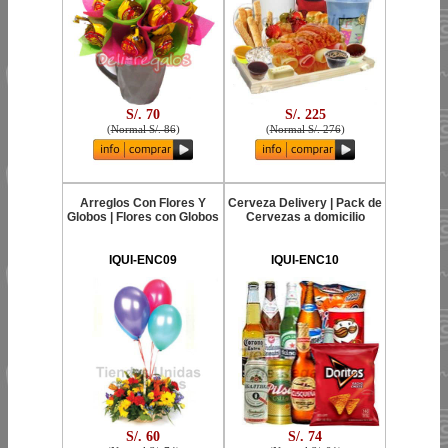
S/. 70
S/. 225
(
Normal S/. 86
)
(
Normal S/. 276
)
Arreglos Con Flores Y
Cerveza Delivery | Pack de
Globos | Flores con Globos
Cervezas a domicilio
IQUI-ENC09
IQUI-ENC10
S/. 60
S/. 74