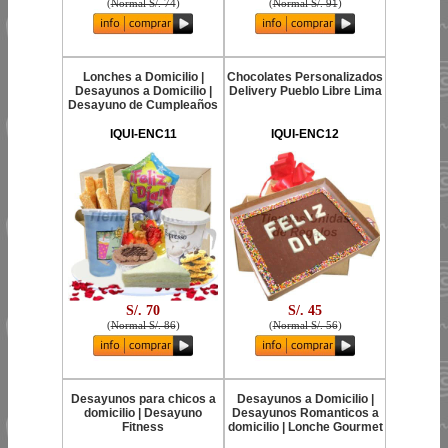
(
Normal S/. 74
)
(
Normal S/. 91
)
Lonches a Domicilio |
Chocolates Personalizados
Desayunos a Domicilio |
Delivery Pueblo Libre Lima
Desayuno de Cumpleaños
IQUI-ENC11
IQUI-ENC12
S/. 70
S/. 45
(
Normal S/. 86
)
(
Normal S/. 56
)
Desayunos para chicos a
Desayunos a Domicilio |
domicilio | Desayuno
Desayunos Romanticos a
Fitness
domicilio | Lonche Gourmet