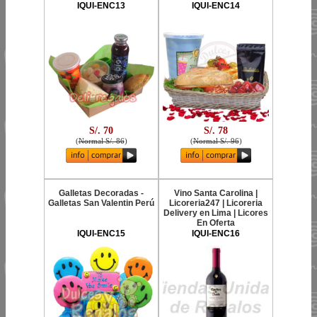
IQUI-ENC13
IQUI-ENC14
S/. 70
S/. 78
(
Normal S/. 86
)
(
Normal S/. 96
)
Galletas Decoradas -
Vino Santa Carolina |
Galletas San Valentin Perú
Licoreria247 | Licoreria
Delivery en Lima | Licores
En Oferta
IQUI-ENC15
IQUI-ENC16