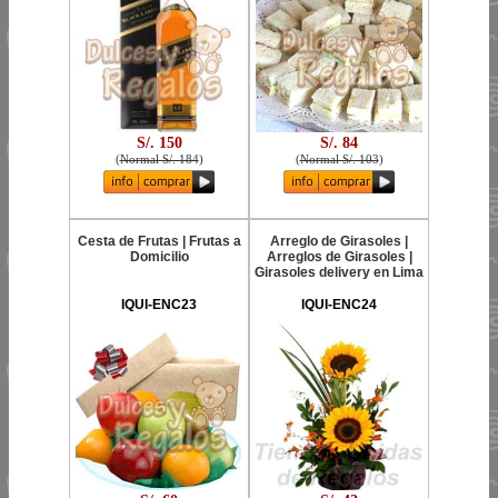
S/. 150
S/. 84
(
Normal S/. 184
)
(
Normal S/. 103
)
Cesta de Frutas | Frutas a
Arreglo de Girasoles |
Domicilio
Arreglos de Girasoles |
Girasoles delivery en Lima
IQUI-ENC23
IQUI-ENC24