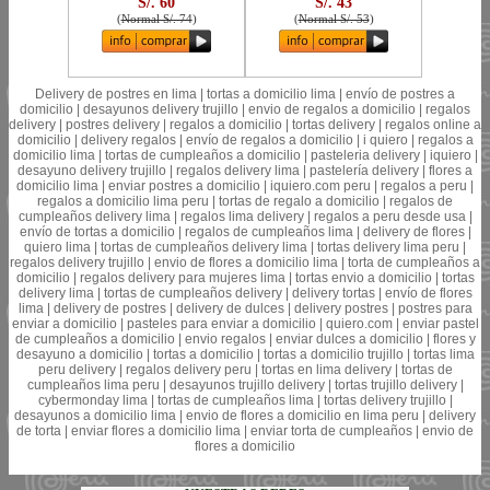
S/. 60
S/. 43
(
Normal S/. 74
)
(
Normal S/. 53
)
Delivery de postres en lima | tortas a domicilio lima | envío de postres a
domicilio | desayunos delivery trujillo | envio de regalos a domicilio | regalos
delivery | postres delivery | regalos a domicilio | tortas delivery | regalos online a
domicilio | delivery regalos | envío de regalos a domicilio | i quiero | regalos a
domicilio lima | tortas de cumpleaños a domicilio | pasteleria delivery | iquiero |
desayuno delivery trujillo | regalos delivery lima | pastelería delivery | flores a
domicilio lima | enviar postres a domicilio | iquiero.com peru | regalos a peru |
regalos a domicilio lima peru | tortas de regalo a domicilio | regalos de
cumpleaños delivery lima | regalos lima delivery | regalos a peru desde usa |
envío de tortas a domicilio | regalos de cumpleaños lima | delivery de flores |
quiero lima | tortas de cumpleaños delivery lima | tortas delivery lima peru |
regalos delivery trujillo | envio de flores a domicilio lima | torta de cumpleaños a
domicilio | regalos delivery para mujeres lima | tortas envio a domicilio | tortas
delivery lima | tortas de cumpleaños delivery | delivery tortas | envío de flores
lima | delivery de postres | delivery de dulces | delivery postres | postres para
enviar a domicilio | pasteles para enviar a domicilio | quiero.com | enviar pastel
de cumpleaños a domicilio | envio regalos | enviar dulces a domicilio | flores y
desayuno a domicilio | tortas a domicilio | tortas a domicilio trujillo | tortas lima
peru delivery | regalos delivery peru | tortas en lima delivery | tortas de
cumpleaños lima peru | desayunos trujillo delivery | tortas trujillo delivery |
cybermonday lima | tortas de cumpleaños lima | tortas delivery trujillo |
desayunos a domicilio lima | envio de flores a domicilio en lima peru | delivery
de torta | enviar flores a domicilio lima | enviar torta de cumpleaños | envio de
flores a domicilio