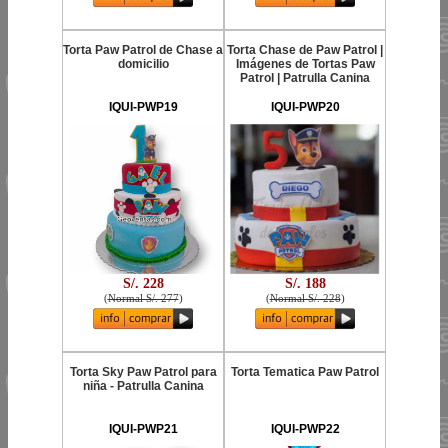
Torta Paw Patrol de Chase a
Torta Chase de Paw Patrol |
domicilio
Imágenes de Tortas Paw
Patrol | Patrulla Canina
IQUI-PWP19
IQUI-PWP20
S/. 228
S/. 188
(
Normal S/. 277
)
(
Normal S/. 228
)
Torta Sky Paw Patrol para
Torta Tematica Paw Patrol
niña - Patrulla Canina
IQUI-PWP21
IQUI-PWP22