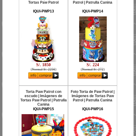
Tortas Paw Patrol
Patrol | Patrulla Canina
IQUI-PWP13
IQUI-PWP14
S/. 1850
S/. 224
(
Normal S/. 2256
)
(
Normal S/. 272
)
Torta Paw Patrol con
Foto Torta de Paw Patrol |
escudo | Imágenes de
Imágenes de Tortas Paw
Tortas Paw Patrol | Patrulla
Patrol | Patrulla Canina
Canina
IQUI-PWP15
IQUI-PWP16