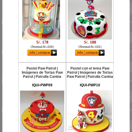
S/. 178
S/. 108
(
Normal S/. 216
)
(
Normal S/. 131
)
Pastel Paw Patrol |
Pastel con el tema Paw
Imágenes de Tortas Paw
Patrol | Imágenes de Tortas
Patrol | Patrulla Canina
Paw Patrol | Patrulla Canina
IQUI-PWP09
IQUI-PWP10