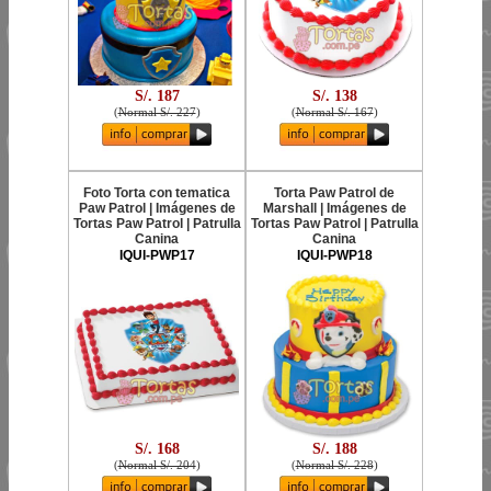
S/. 187
S/. 138
(
Normal S/. 227
)
(
Normal S/. 167
)
Foto Torta con tematica
Torta Paw Patrol de
Paw Patrol | Imágenes de
Marshall | Imágenes de
Tortas Paw Patrol | Patrulla
Tortas Paw Patrol | Patrulla
Canina
Canina
IQUI-PWP17
IQUI-PWP18
S/. 168
S/. 188
(
Normal S/. 204
)
(
Normal S/. 228
)