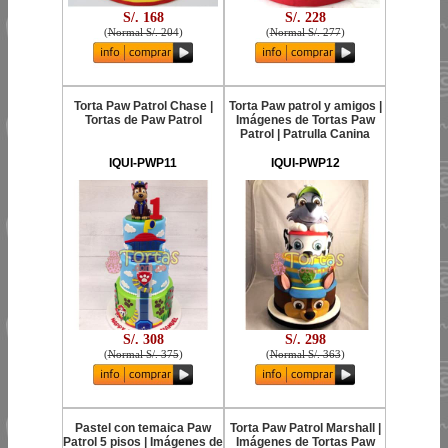
S/. 168
S/. 228
(
Normal S/. 204
)
(
Normal S/. 277
)
Torta Paw Patrol Chase |
Torta Paw patrol y amigos |
Tortas de Paw Patrol
Imágenes de Tortas Paw
Patrol | Patrulla Canina
IQUI-PWP11
IQUI-PWP12
S/. 308
S/. 298
(
Normal S/. 375
)
(
Normal S/. 363
)
Pastel con temaica Paw
Torta Paw Patrol Marshall |
Patrol 5 pisos | Imágenes de
Imágenes de Tortas Paw