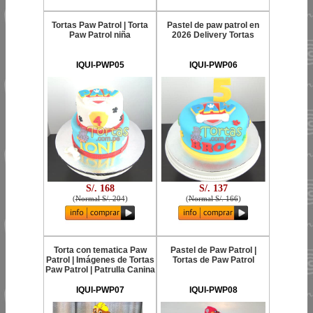
Tortas Paw Patrol | Torta
Pastel de paw patrol en
Paw Patrol niña
2026 Delivery Tortas
IQUI-PWP05
IQUI-PWP06
S/. 168
S/. 137
(
Normal S/. 204
)
(
Normal S/. 166
)
Torta con tematica Paw
Pastel de Paw Patrol |
Patrol | Imágenes de Tortas
Tortas de Paw Patrol
Paw Patrol | Patrulla Canina
IQUI-PWP07
IQUI-PWP08