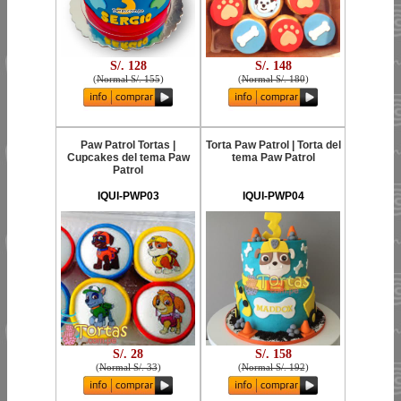
S/. 128
S/. 148
(
Normal S/. 155
)
(
Normal S/. 180
)
Paw Patrol Tortas |
Torta Paw Patrol | Torta del
Cupcakes del tema Paw
tema Paw Patrol
Patrol
IQUI-PWP03
IQUI-PWP04
S/. 28
S/. 158
(
Normal S/. 33
)
(
Normal S/. 192
)