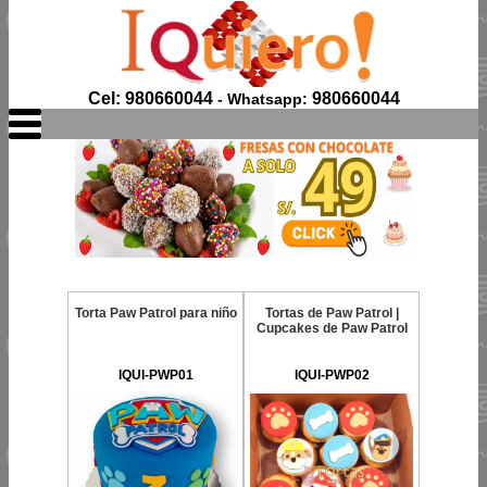
Cel: 980660044
980660044
- Whatsapp:
Torta Paw Patrol para niño
Tortas de Paw Patrol |
Cupcakes de Paw Patrol
IQUI-PWP01
IQUI-PWP02