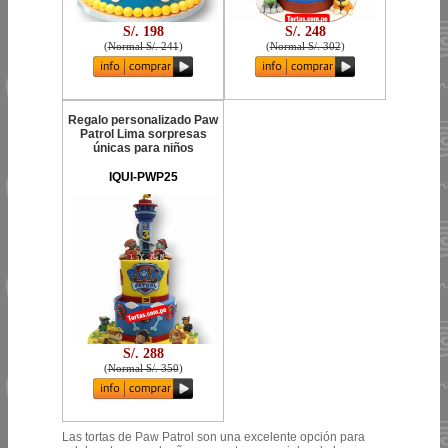
S/. 198
S/. 248
(
Normal S/. 241
)
(
Normal S/. 302
)
Regalo personalizado Paw
Patrol Lima sorpresas
únicas para niños
IQUI-PWP25
S/. 288
(
Normal S/. 350
)
Las tortas de Paw Patrol son una excelente opción para