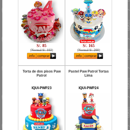
S/. 85
S/. 165
(
Normal S/. 103
)
(
Normal S/. 200
)
Torta de dos pisos Paw
Pastel Paw Patrol Tortas
Patrol
Lima
IQUI-PWP23
IQUI-PWP24