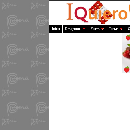
Inicio
Desayunos
Flores
Tortas
G