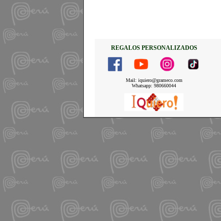
REGALOS PERSONALIZADOS
Mail: iquiero@grameco.com
Whatsapp: 980660044