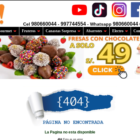
980660044
997744554
980660044
Cel
-
- Whatsapp
ourmet
Fruteros
Canastas Sorpresa
Abarrotes
Electro
Com
La Pagina no esta disponible
404
Esto es un error