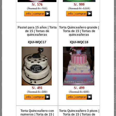
S/. 576
S/. 999
(
Normal S/. 703
)
(
Normal S/. 1219
)
Pastel para 15 años | Torta
Torta Quinceañero grande |
de 15 | Tortas de
Torta de 15 | Tortas de
quinceañeras
quinceañeras
IQUI-WQC17
IQUI-WQC18
S/. 491
S/. 499
(
Normal S/. 599
)
(
Normal S/. 609
)
Torta Quinceañero con
Torta Quinceañero 3 pisos |
numeros | Torta de 15 |
Torta de 15 | Tortas de