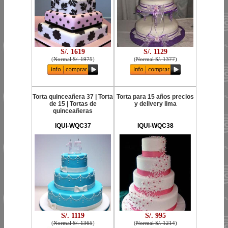
S/. 1619
S/. 1129
(
Normal S/. 1975
)
(
Normal S/. 1377
)
Torta quinceañera 37 | Torta
Torta para 15 años precios
de 15 | Tortas de
y delivery lima
quinceañeras
IQUI-WQC37
IQUI-WQC38
S/. 1119
S/. 995
(
Normal S/. 1365
)
(
Normal S/. 1214
)