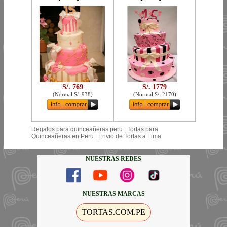
S/. 769
S/. 1779
(
Normal S/. 938
)
(
Normal S/. 2170
)
Regalos para quinceañeras peru | Tortas para
Quinceañeras en Peru | Envio de Tortas a Lima
NUESTRAS REDES
NUESTRAS MARCAS
TORTAS.COM.PE