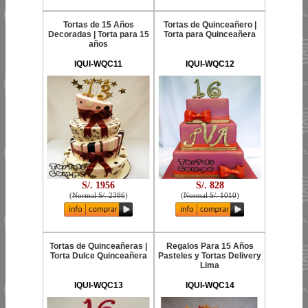
Tortas de 15 Años
Tortas de Quinceañero |
Decoradas | Torta para 15
Torta para Quinceañera
años
IQUI-WQC11
IQUI-WQC12
S/. 1956
S/. 828
(
Normal S/. 2386
)
(
Normal S/. 1010
)
Tortas de Quinceañeras |
Regalos Para 15 Años
Torta Dulce Quinceañera
Pasteles y Tortas Delivery
Lima
IQUI-WQC13
IQUI-WQC14