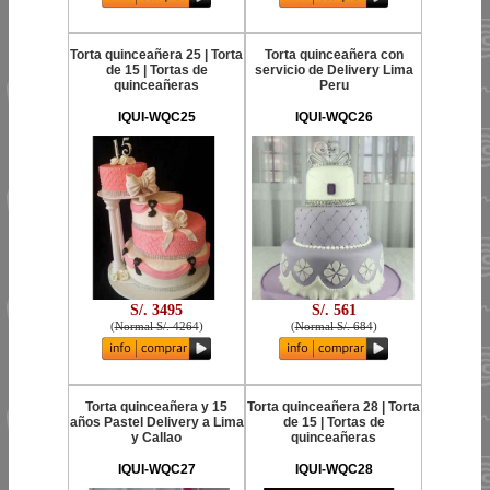
Torta quinceañera 25 | Torta
Torta quinceañera con
de 15 | Tortas de
servicio de Delivery Lima
quinceañeras
Peru
IQUI-WQC25
IQUI-WQC26
S/. 3495
S/. 561
(
Normal S/. 4264
)
(
Normal S/. 684
)
Torta quinceañera y 15
Torta quinceañera 28 | Torta
años Pastel Delivery a Lima
de 15 | Tortas de
y Callao
quinceañeras
IQUI-WQC27
IQUI-WQC28