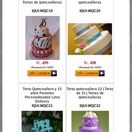
Tortas de quinceañeras
quinceañeras
IQUI-WQC19
IQUI-WQC20
S/. 499
S/. 498
(
Normal S/. 609
)
(
Normal S/. 608
)
Torta Quinceañero y 15
Torta quinceañera 22 | Torta
años Pasteles
de 15 | Tortas de
Personalizados Lima
quinceañeras
Delivery
IQUI-WQC21
IQUI-WQC22