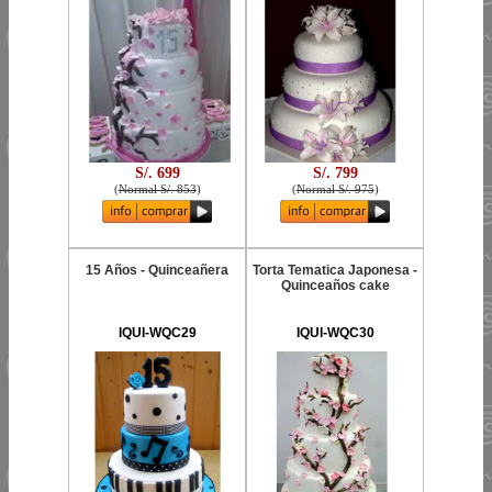
S/. 699
S/. 799
(
Normal S/. 853
)
(
Normal S/. 975
)
15 Años - Quinceañera
Torta Tematica Japonesa -
Quinceaños cake
IQUI-WQC29
IQUI-WQC30