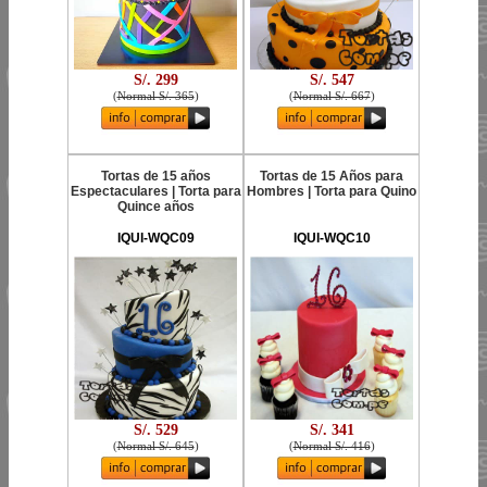
S/. 299
S/. 547
(
Normal S/. 365
)
(
Normal S/. 667
)
Tortas de 15 años
Tortas de 15 Años para
Espectaculares | Torta para
Hombres | Torta para Quino
Quince años
IQUI-WQC09
IQUI-WQC10
S/. 529
S/. 341
(
Normal S/. 645
)
(
Normal S/. 416
)