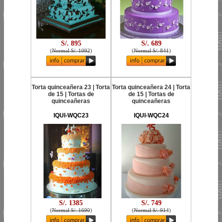
S/. 895
S/. 689
(
Normal S/. 1092
)
(
Normal S/. 841
)
Torta quinceañera 23 | Torta
Torta quinceañera 24 | Torta
de 15 | Tortas de
de 15 | Tortas de
quinceañeras
quinceañeras
IQUI-WQC23
IQUI-WQC24
S/. 1385
S/. 749
(
Normal S/. 1690
)
(
Normal S/. 914
)