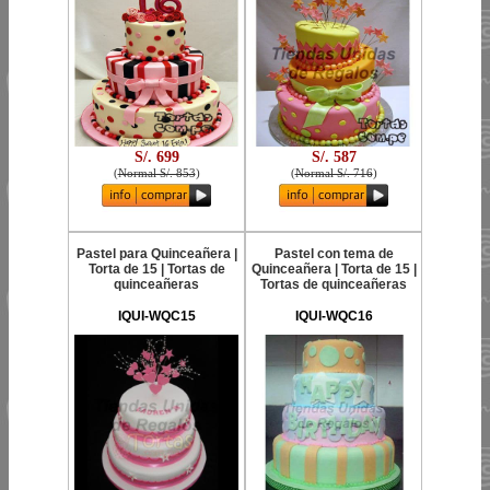
S/. 699
S/. 587
(
Normal S/. 853
)
(
Normal S/. 716
)
Pastel para Quinceañera |
Pastel con tema de
Torta de 15 | Tortas de
Quinceañera | Torta de 15 |
quinceañeras
Tortas de quinceañeras
IQUI-WQC15
IQUI-WQC16