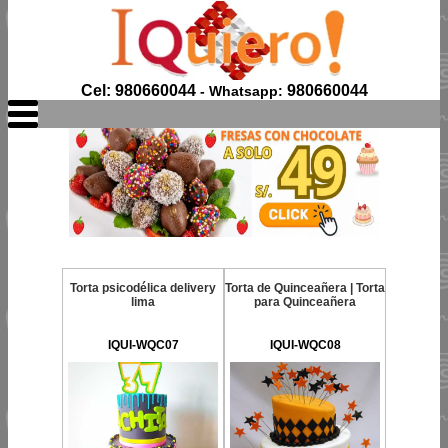
Cel: 980660044
980660044
- Whatsapp:
Torta psicodélica delivery
Torta de Quinceañera | Torta
lima
para Quinceañera
IQUI-WQC07
IQUI-WQC08