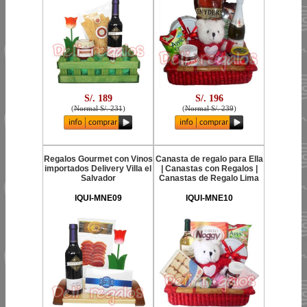
S/. 189
S/. 196
(
Normal S/. 231
)
(
Normal S/. 239
)
Regalos Gourmet con Vinos
Canasta de regalo para Ella
importados Delivery Villa el
| Canastas con Regalos |
Salvador
Canastas de Regalo Lima
IQUI-MNE09
IQUI-MNE10