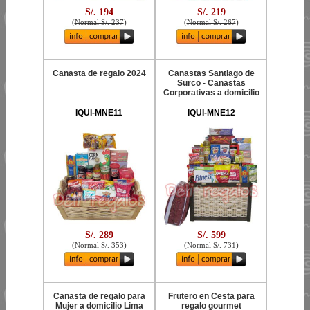
S/. 194
S/. 219
(
Normal S/. 237
)
(
Normal S/. 267
)
Canasta de regalo 2024
Canastas Santiago de
Surco - Canastas
Corporativas a domicilio
IQUI-MNE11
IQUI-MNE12
S/. 289
S/. 599
(
Normal S/. 353
)
(
Normal S/. 731
)
Canasta de regalo para
Frutero en Cesta para
Mujer a domicilio Lima
regalo gourmet