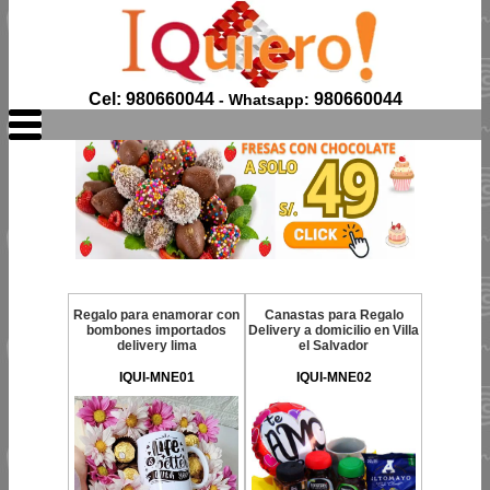
Cel: 980660044
980660044
- Whatsapp:
Regalo para enamorar con
Canastas para Regalo
bombones importados
Delivery a domicilio en Villa
delivery lima
el Salvador
IQUI-MNE01
IQUI-MNE02