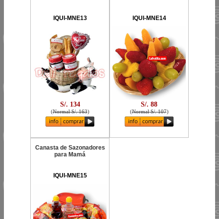
IQUI-MNE13
IQUI-MNE14
S/. 134
S/. 88
(
Normal S/. 163
)
(
Normal S/. 107
)
Canasta de Sazonadores
para Mamá
IQUI-MNE15