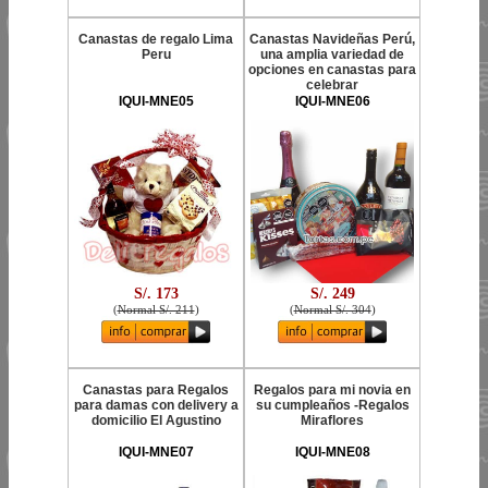
Canastas de regalo Lima
Canastas Navideñas Perú,
Peru
una amplia variedad de
opciones en canastas para
celebrar
IQUI-MNE05
IQUI-MNE06
S/. 173
S/. 249
(
Normal S/. 211
)
(
Normal S/. 304
)
Canastas para Regalos
Regalos para mi novia en
para damas con delivery a
su cumpleaños -Regalos
domicilio El Agustino
Miraflores
IQUI-MNE07
IQUI-MNE08