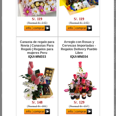
S/. 119
S/. 119
(
Normal S/. 145
)
(
Normal S/. 145
)
Canasta de regalo para
Arreglo con Rosas y
Novia | Canastas Para
Cervezas Importadas -
Regalo | Regalos para
Regalos Delivery Pueblo
mujeres Peru
Libre
IQUI-MNE03
IQUI-MNE04
S/. 148
S/. 129
(
Normal S/. 181
)
(
Normal S/. 157
)