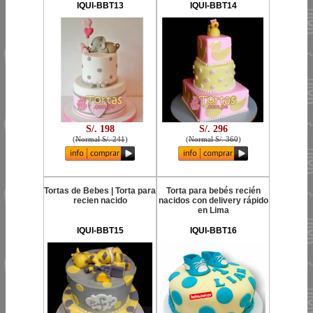
IQUI-BBT13
IQUI-BBT14
S/. 198
S/. 296
(
Normal S/. 241
)
(
Normal S/. 360
)
Tortas de Bebes | Torta para
Torta para bebés recién
recien nacido
nacidos con delivery rápido
en Lima
IQUI-BBT15
IQUI-BBT16