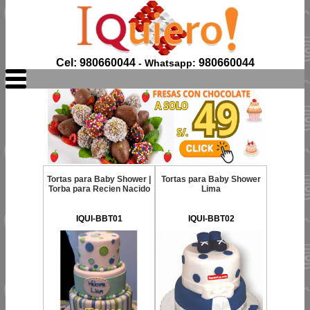
Cel: 980660044
980660044
- Whatsapp:
Tortas para Baby Shower |
Tortas para Baby Shower
Torba para Recien Nacido
Lima
IQUI-BBT01
IQUI-BBT02