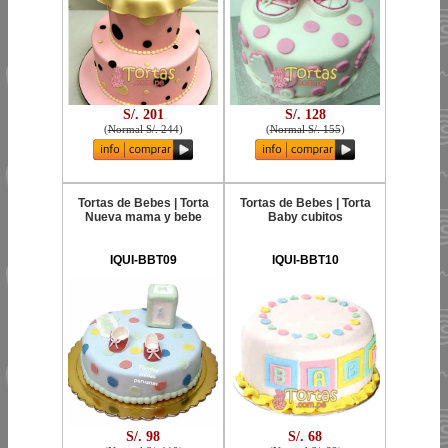
S/. 201
S/. 128
(
Normal S/. 244
)
(
Normal S/. 155
)
Tortas de Bebes | Torta
Tortas de Bebes | Torta
Nueva mama y bebe
Baby cubitos
IQUI-BBT09
IQUI-BBT10
S/. 98
S/. 68