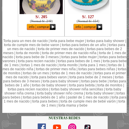
S/. 205
S/. 127
(
Normal S/. 249
)
(
Normal S/. 154
)
Torta para un mes de nacido | torta para bebe mujer | tortas para baby shower |
torta de cumple mes de bebe varon | tortas para bebes de un año | tortas para
un mes de nacido | torta de primer mes de nacido | tortas para bebes de 2
meses | torta de monito | torta de primer mes de nacido niña | torta de 1 mes de
nacido | torta para bebe de 3 meses | tortas para bebe mujer | tortas para bebes
varones | torta para recien nacido | tortas para bebes de 1 mes | torta para bebe
de 1 mes | tortas 1 mes de nacido | torta monito | torta para 1 mes | tortas de 1
mes de nacido niña | tortas de primer mes niña | tortas para bebes niñas | tortas
de monitos | tortas de un mes | tortas de 1 mes de nacido | tortas para el primer
mes de nacido | torta para bebes varon | torta para bebe de 2 meses | tortas
para bebes de 3 meses | torta para baby shower | tortas para bebe | tortas para
bebes de 1 año | tortas de baby shower | torta para bebita | torta de monitos |
tortas para recien nacidos | tortas baby shower niña sencillas | torta baby
shower niña crema | torta baby shower niño crema | torta baby shower | tortas
para bebes | tortas para bebés de 1 año | pastel de 1 mes de nacido | torta para
1 mes de nacido | torta para bebes | torta de cumple mes de bebé varón | torta
de 1 mes | torta mama y bebe
NUESTRAS REDES