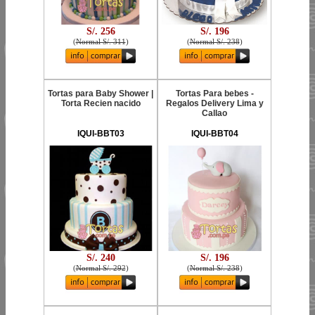
S/. 256
S/. 196
(
Normal S/. 311
)
(
Normal S/. 238
)
Tortas para Baby Shower |
Tortas Para bebes -
Torta Recien nacido
Regalos Delivery Lima y
Callao
IQUI-BBT03
IQUI-BBT04
S/. 240
S/. 196
(
Normal S/. 292
)
(
Normal S/. 238
)