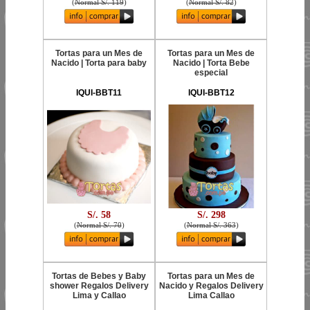
(
Normal S/. 119
)
(
Normal S/. 82
)
Tortas para un Mes de
Tortas para un Mes de
Nacido | Torta para baby
Nacido | Torta Bebe
especial
IQUI-BBT11
IQUI-BBT12
S/. 58
S/. 298
(
Normal S/. 70
)
(
Normal S/. 363
)
Tortas de Bebes y Baby
Tortas para un Mes de
shower Regalos Delivery
Nacido y Regalos Delivery
Lima y Callao
Lima Callao