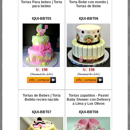
Tortas Para bebes | Torta
Torta Bebe con monito |
para bebito
Tortas de Bebe
IQUI-BBT05
IQUI-BBT06
S/. 198
S/. 198
(
Normal S/. 241
)
(
Normal S/. 241
)
Tortas de Bebes | Torta
Tortas zapatitos - Pastel
Bebito recien nacido
Baby Shower con Delivery
a Lima y Los Olivos
IQUI-BBT07
IQUI-BBT08