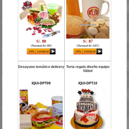
S/. 80
S/. 87
(
Normal S/. 99
)
(
Normal S/. 107
)
Desayuno temático delivery
Torta regalo diseño equipo
fútbol
IQUI-DPT09
IQUI-DPT10