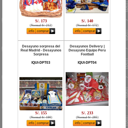
S/. 173
S/. 140
(
Normal S/. 212
)
(
Normal S/. 172
)
Desayuno sorpresa del
Desayunos Delivery |
Real Madrid - Desayunos
Desayuno Equipo Peru
Sorpresa
Football
IQUI-DPT03
IQUI-DPT04
S/. 155
S/. 233
(
Normal S/. 190
)
(
Normal S/. 285
)