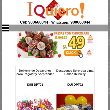
Cel: 980660044
980660044
- Whatsapp:
Delivery de Desayunos
Desayunos Sorpresa Lima
para Regalar y Sorprender
Callao Delivery
IQUI-DPT01
IQUI-DPT02