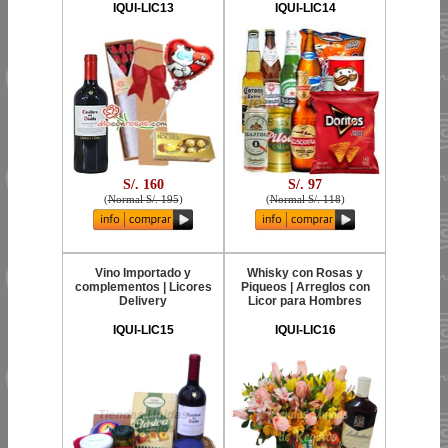
IQUI-LIC13
IQUI-LIC14
S/. 160
S/. 97
(
Normal S/. 195
)
(
Normal S/. 118
)
Vino Importado y
Whisky con Rosas y
complementos | Licores
Piqueos | Arreglos con
Delivery
Licor para Hombres
IQUI-LIC15
IQUI-LIC16