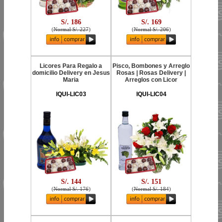
S/. 186
S/. 169
(
Normal S/. 227
)
(
Normal S/. 206
)
Licores Para Regalo a
Pisco, Bombones y Arreglo
domicilio Delivery en Jesus
Rosas | Rosas Delivery |
Maria
Arreglos con Licor
IQUI-LIC03
IQUI-LIC04
S/. 144
S/. 151
(
Normal S/. 176
)
(
Normal S/. 184
)