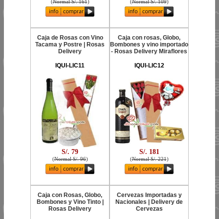
(
Normal S/. 161
)
(
Normal S/. 109
)
Caja de Rosas con Vino
Caja con rosas, Globo,
Tacama y Postre | Rosas
Bombones y vino importado
Delivery
- Rosas Delivery Miraflores
IQUI-LIC11
IQUI-LIC12
S/. 79
S/. 181
(
Normal S/. 96
)
(
Normal S/. 221
)
Caja con Rosas, Globo,
Cervezas Importadas y
Bombones y Vino Tinto |
Nacionales | Delivery de
Rosas Delivery
Cervezas