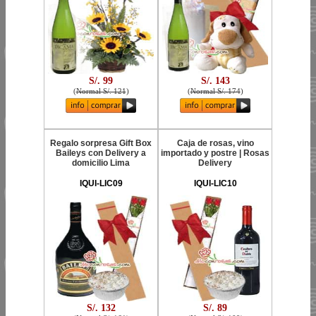
S/. 99
S/. 143
(
Normal S/. 121
)
(
Normal S/. 174
)
Regalo sorpresa Gift Box
Caja de rosas, vino
Baileys con Delivery a
importado y postre | Rosas
domicilio Lima
Delivery
IQUI-LIC09
IQUI-LIC10
S/. 132
S/. 89