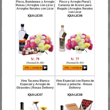
Pisco, Bombones y Arreglo
Pisco y Arreglo Floral |
Rosas | Arreglos con Licor |
Canasta de licores para
Arreglos florales con Licor
Regalo | Arreglos florales
con Licor
IQUI-LIC05
IQUI-LIC06
S/. 79
S/. 77
(
Normal S/. 96
)
(
Normal S/. 94
)
Vino Tacama Blanco
Vino Especial con Ramo de
Especial y Arreglo de
Rosas y peluche - Rosas
Girasoles | Rosas Delivery
Delivery
IQUI-LIC07
IQUI-LIC08